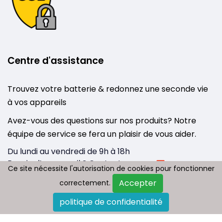
Centre d'assistance
Trouvez votre batterie & redonnez une seconde vie
à vos appareils
Avez-vous des questions sur nos produits? Notre
équipe de service se fera un plaisir de vous aider.
Du lundi au vendredi de 9h à 18h
Besoin d’un conseil ? Contactez-nous :
Ce site nécessite l'autorisation de cookies pour fonctionner
Ce site nécessite l'autorisation de cookies pour fonctionner
info@tousbatterie.com
Accepter
Accepter
correctement.
correctement.
Medium
|
Substack
politique de confidentialité
politique de confidentialité