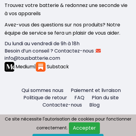
Trouvez votre batterie & redonnez une seconde vie
à vos appareils
Avez-vous des questions sur nos produits? Notre
équipe de service se fera un plaisir de vous aider.
Du lundi au vendredi de 9h à 18h
Besoin d’un conseil ? Contactez-nous :
info@tousbatterie.com
Medium
|
Substack
Qui sommes nous
Paiement et livraison
Politique de retour
FAQ
Plan du site
Contactez-nous
Blog
Ce site nécessite l'autorisation de cookies pour fonctionner
Ce site nécessite l'autorisation de cookies pour fonctionner
Accepter
Accepter
correctement.
correctement.
Copyright © 2026 - Tous droit réservés