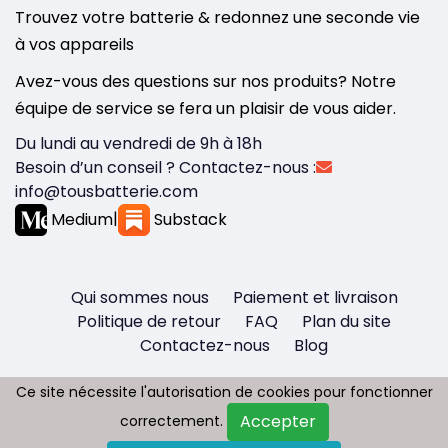
Trouvez votre batterie & redonnez une seconde vie
à vos appareils
Avez-vous des questions sur nos produits? Notre
équipe de service se fera un plaisir de vous aider.
Du lundi au vendredi de 9h à 18h
Besoin d’un conseil ? Contactez-nous :
info@tousbatterie.com
Medium
|
Substack
Qui sommes nous
Paiement et livraison
Politique de retour
FAQ
Plan du site
Contactez-nous
Blog
Ce site nécessite l'autorisation de cookies pour fonctionner
Ce site nécessite l'autorisation de cookies pour fonctionner
Accepter
Accepter
correctement.
correctement.
Copyright © 2026 - Tous droit réservés