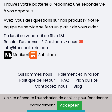
Trouvez votre batterie & redonnez une seconde vie
à vos appareils
Avez-vous des questions sur nos produits? Notre
équipe de service se fera un plaisir de vous aider.
Du lundi au vendredi de 9h à 18h
Besoin d’un conseil ? Contactez-nous :
info@tousbatterie.com
Medium
|
Substack
Qui sommes nous
Paiement et livraison
Politique de retour
FAQ
Plan du site
Contactez-nous
Blog
Ce site nécessite l'autorisation de cookies pour fonctionner
Ce site nécessite l'autorisation de cookies pour fonctionner
Accepter
Accepter
correctement.
correctement.
Copyright © 2026 - Tous droit réservés