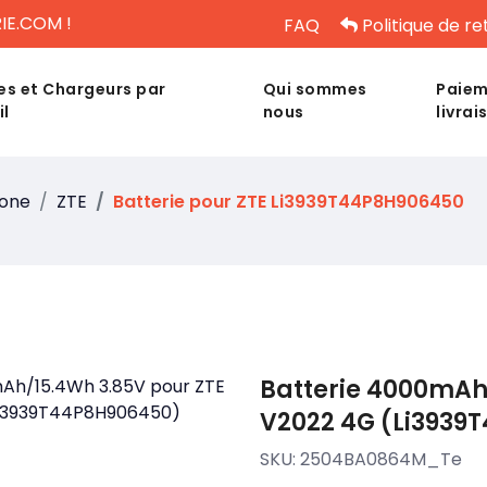
IE.COM !
FAQ
Politique de re
es et Chargeurs par
Qui sommes
Paiem
il
nous
livrai
hone
ZTE
Batterie pour ZTE Li3939T44P8H906450
Batterie 4000mAh
V2022 4G (Li3939
SKU:
2504BA0864M_Te