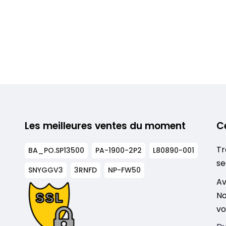
Les meilleures ventes du moment
C
Tr
BA_PO.SP13500
PA-1900-2P2
L80890-001
se
SNYGGV3
3RNFD
NP-FW50
s
Av
No
vo