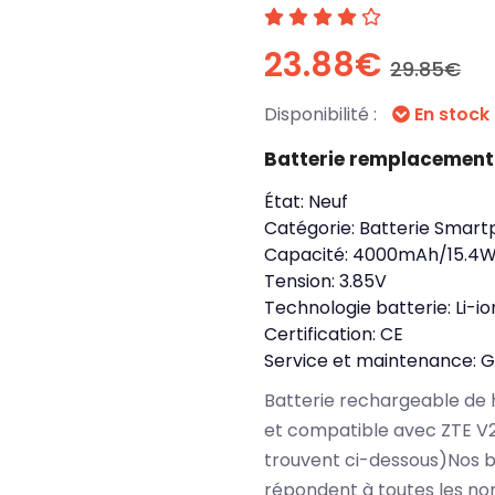
23.88€
29.85€
Disponibilité :
En stock
Batterie remplacemen
État:
Neuf
Catégorie:
Batterie Smart
Capacité:
4000mAh/15.4
Tension:
3.85V
Technologie batterie:
Li-io
Certification:
CE
Service et maintenance:
G
Batterie rechargeable de 
et compatible avec ZTE V
trouvent ci-dessous)Nos 
répondent à toutes les no