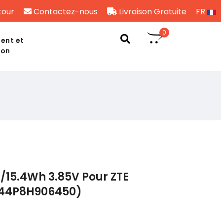
tour
Contactez-nous
Livraison Gratuite
FR
0
ent et
son
/15.4Wh 3.85V Pour ZTE
T44P8H906450)