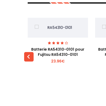
7EGW pour
Batterie RA54310-0101 pour
Bat
D
Fujitsu RA54310-0101
23.96€
 +
Voir plus +