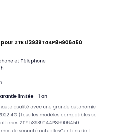
t pour ZTE Li3939T44P8H906450
phone et Téléphone
Wh
n
arantie limitée - 1 an
haute qualité avec une grande autonomie
2022 4G (tous les modèles compatibles se
batteries ZTE Li3939T44P8H906450
rmes de sécurité actuellesContenu de l