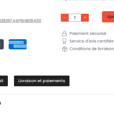
Ajo
-
+
Li3939T44P8H906450
Paiement sécurisé
Service d'avis certifiés
Conditions de livraiso
it
Livraison et paiements
s