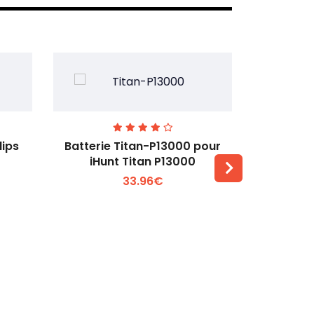
lips
Batterie Titan-P13000 pour
Batterie 
iHunt Titan P13000
33.96€
Voir plus +