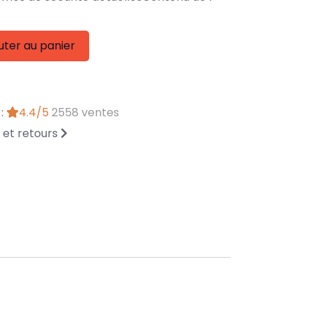
uter au panier
 :
4.4/5
2558 ventes
n et retours