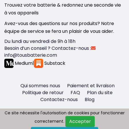
Trouvez votre batterie & redonnez une seconde vie
à vos appareils
Avez-vous des questions sur nos produits? Notre
équipe de service se fera un plaisir de vous aider.
Du lundi au vendredi de 9h à 18h
Besoin d’un conseil ? Contactez-nous :
info@tousbatterie.com
Medium
|
Substack
Qui sommes nous
Paiement et livraison
Politique de retour
FAQ
Plan du site
Contactez-nous
Blog
Ce site nécessite l'autorisation de cookies pour fonctionner
Ce site nécessite l'autorisation de cookies pour fonctionner
Accepter
Accepter
correctement.
correctement.
Copyright © 2026 - Tous droit réservés