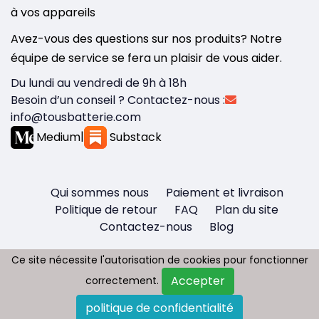
à vos appareils
Avez-vous des questions sur nos produits? Notre
équipe de service se fera un plaisir de vous aider.
Du lundi au vendredi de 9h à 18h
Besoin d’un conseil ? Contactez-nous :
info@tousbatterie.com
Medium
|
Substack
Qui sommes nous
Paiement et livraison
Politique de retour
FAQ
Plan du site
Contactez-nous
Blog
Ce site nécessite l'autorisation de cookies pour fonctionner
Ce site nécessite l'autorisation de cookies pour fonctionner
Accepter
Accepter
correctement.
correctement.
Copyright © 2026 - Tous droit réservés
politique de confidentialité
politique de confidentialité
Tousbatterie.com