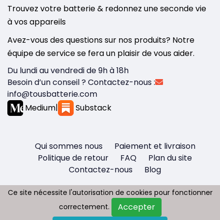
Trouvez votre batterie & redonnez une seconde vie
à vos appareils
Avez-vous des questions sur nos produits? Notre
équipe de service se fera un plaisir de vous aider.
Du lundi au vendredi de 9h à 18h
Besoin d’un conseil ? Contactez-nous :
info@tousbatterie.com
Medium
|
Substack
Qui sommes nous
Paiement et livraison
Politique de retour
FAQ
Plan du site
Contactez-nous
Blog
Ce site nécessite l'autorisation de cookies pour fonctionner
Ce site nécessite l'autorisation de cookies pour fonctionner
Accepter
Accepter
correctement.
correctement.
Copyright © 2026 - Tous droit réservés