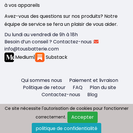
à vos appareils
Avez-vous des questions sur nos produits? Notre
équipe de service se fera un plaisir de vous aider.
Du lundi au vendredi de 9h à 18h
Besoin d’un conseil ? Contactez-nous :
info@tousbatterie.com
Medium
|
Substack
Qui sommes nous
Paiement et livraison
Politique de retour
FAQ
Plan du site
Contactez-nous
Blog
Ce site nécessite l'autorisation de cookies pour fonctionner
Ce site nécessite l'autorisation de cookies pour fonctionner
Accepter
Accepter
correctement.
correctement.
Copyright © 2026 - Tous droit réservés
politique de confidentialité
politique de confidentialité
Tousbatterie.com