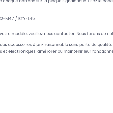
 de chaque batterie sur la plaque signalétique. Lisez le cod
32-M47 / BTY-L45
 votre modèle, veuillez nous contacter. Nous ferons de no
des accessoires à prix raisonnable sans perte de qualité
es et électroniques, améliorer ou maintenir leur fonction