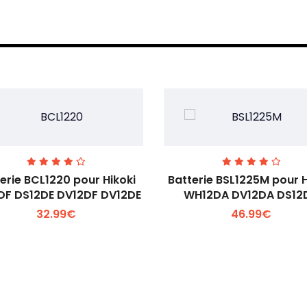
erie BCL1220 pour Hikoki
Batterie BSL1225M pour H
DF DS12DE DV12DF DV12DE
WH12DA DV12DA DS12
32.99€
46.99€
Voir plus +
Voir plus +