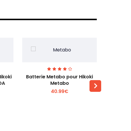
ikoki
Batterie Metabo pour Hikoki
Batterie 
DA
Metabo
40.99€
Voir plus +