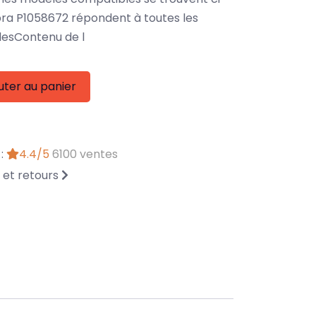
ra P1058672 répondent à toutes les
lesContenu de l
uter au panier
 :
4.4/5
6100 ventes
n et retours