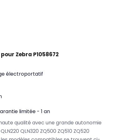
 pour Zebra P1058672
ge électroportatif
n
arantie limitée - 1 an
haute qualité avec une grande autonomie
a QLN220 QLN320 ZQ500 ZQ510 ZQ520
 les modèles compatibles se trouvent ci-