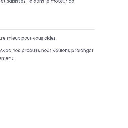
e et saisissez-le dans le moteur de
tre mieux pour vous aider.
. Avec nos produits nous voulons prolonger
nement.