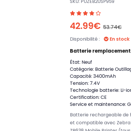
SKU:
PUZEB20SP959
42.99€
53.74€
Disponibilité :
En stock
Batterie remplacement
État:
Neuf
Catégorie:
Batterie Outilla
Capacité:
3400mAh
Tension:
7.4V
Technologie batterie:
Li-io
Certification:
CE
Service et maintenance:
G
Batterie rechargeable de 
et compatible avec Zebr
ZR638 Mobile Printer (tous