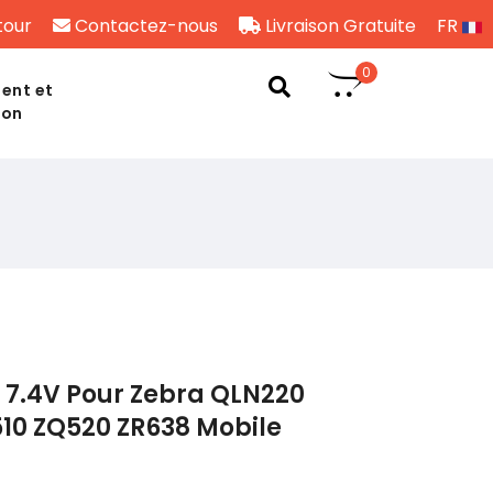
tour
Contactez-nous
Livraison Gratuite
FR
0
ent et
son
 7.4V Pour Zebra QLN220
10 ZQ520 ZR638 Mobile
)