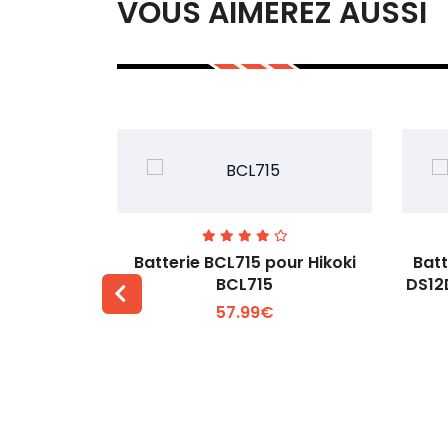
VOUS AIMEREZ AUSSI
Milwaukee
Batterie BCL715 pour Hikoki
Batt
25 48-11-
BCL715
DS12
57.99€
 +
Voir plus +