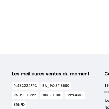
Les meilleures ventes du moment
C
Tr
PL432224FPC
BA_PO.SP13500
se
PA-1900-2P2
L80890-001
SNYGGV3
s
Av
3RNFD
No