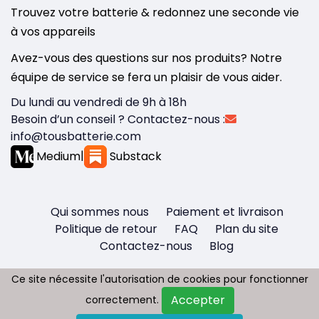
Trouvez votre batterie & redonnez une seconde vie
à vos appareils
Avez-vous des questions sur nos produits? Notre
équipe de service se fera un plaisir de vous aider.
Du lundi au vendredi de 9h à 18h
Besoin d’un conseil ? Contactez-nous :
info@tousbatterie.com
Medium
|
Substack
Qui sommes nous
Paiement et livraison
Politique de retour
FAQ
Plan du site
Contactez-nous
Blog
Ce site nécessite l'autorisation de cookies pour fonctionner
Ce site nécessite l'autorisation de cookies pour fonctionner
Accepter
Accepter
correctement.
correctement.
Copyright © 2026 - Tous droit réservés