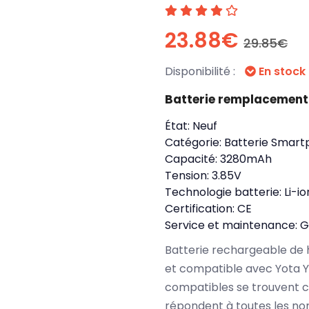
23.88€
29.85€
Disponibilité :
En stock
Batterie remplacement
État:
Neuf
Catégorie:
Batterie Smart
Capacité:
3280mAh
Tension:
3.85V
Technologie batterie:
Li-i
Certification:
CE
Service et maintenance:
G
Batterie rechargeable de 
et compatible avec Yota Y
compatibles se trouvent c
répondent à toutes les no