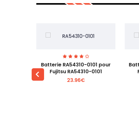
7EGW pour
Batterie RA54310-0101 pour
Bat
D
Fujitsu RA54310-0101
23.96€
 +
Voir plus +