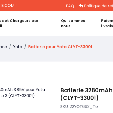
IE.COM !
FAQ
Politique de re
es et Chargeurs par
Qui sommes
Paiem
il
nous
livrai
hone
Yota
Batterie pour Yota CLYT-33001
Batterie 3280mAh 
(CLYT-33001)
SKU:
22YOT663_Te