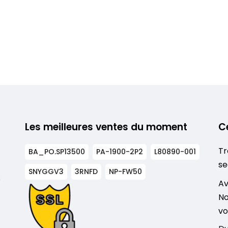
Les meilleures ventes du moment
C
Tr
BA_PO.SP13500
PA-1900-2P2
L80890-001
se
SNYGGV3
3RNFD
NP-FW50
s
Av
No
vo