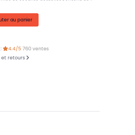
uter au panier
 :
4.4/5
760 ventes
n et retours