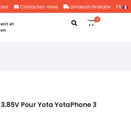
tour
Contactez-nous
Livraison Gratuite
FR
0
ent et
son
3.85V Pour Yota YotaPhone 3