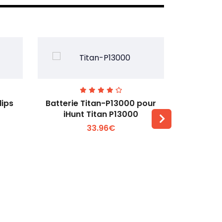
lips
Batterie Titan-P13000 pour
Batterie 
iHunt Titan P13000
33.96€
Voir plus +