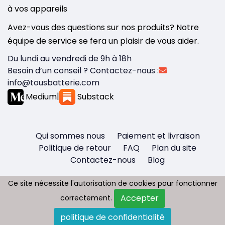
à vos appareils
Avez-vous des questions sur nos produits? Notre
équipe de service se fera un plaisir de vous aider.
Du lundi au vendredi de 9h à 18h
Besoin d’un conseil ? Contactez-nous :
info@tousbatterie.com
Medium
|
Substack
Qui sommes nous
Paiement et livraison
Politique de retour
FAQ
Plan du site
Contactez-nous
Blog
Ce site nécessite l'autorisation de cookies pour fonctionner
Ce site nécessite l'autorisation de cookies pour fonctionner
Accepter
Accepter
correctement.
correctement.
Copyright © 2026 - Tous droit réservés
politique de confidentialité
politique de confidentialité
Tousbatterie.com