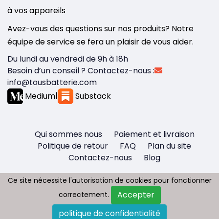
à vos appareils
Avez-vous des questions sur nos produits? Notre
équipe de service se fera un plaisir de vous aider.
Du lundi au vendredi de 9h à 18h
Besoin d’un conseil ? Contactez-nous :
info@tousbatterie.com
Medium
|
Substack
Qui sommes nous
Paiement et livraison
Politique de retour
FAQ
Plan du site
Contactez-nous
Blog
Ce site nécessite l'autorisation de cookies pour fonctionner
Ce site nécessite l'autorisation de cookies pour fonctionner
Accepter
Accepter
correctement.
correctement.
Copyright © 2026 - Tous droit réservés
politique de confidentialité
politique de confidentialité
Tousbatterie.com