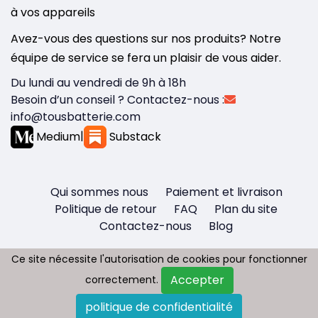
à vos appareils
Avez-vous des questions sur nos produits? Notre
équipe de service se fera un plaisir de vous aider.
Du lundi au vendredi de 9h à 18h
Besoin d’un conseil ? Contactez-nous :
info@tousbatterie.com
Medium
|
Substack
Qui sommes nous
Paiement et livraison
Politique de retour
FAQ
Plan du site
Contactez-nous
Blog
Ce site nécessite l'autorisation de cookies pour fonctionner
Ce site nécessite l'autorisation de cookies pour fonctionner
Accepter
Accepter
correctement.
correctement.
Copyright © 2026 - Tous droit réservés
politique de confidentialité
politique de confidentialité
Tousbatterie.com