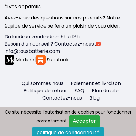
à vos appareils
Avez-vous des questions sur nos produits? Notre
équipe de service se fera un plaisir de vous aider.
Du lundi au vendredi de 9h à 18h
Besoin d’un conseil ? Contactez-nous :
info@tousbatterie.com
Medium
|
Substack
Qui sommes nous
Paiement et livraison
Politique de retour
FAQ
Plan du site
Contactez-nous
Blog
Ce site nécessite l'autorisation de cookies pour fonctionner
Ce site nécessite l'autorisation de cookies pour fonctionner
Accepter
Accepter
correctement.
correctement.
Copyright © 2026 - Tous droit réservés
politique de confidentialité
politique de confidentialité
Tousbatterie.com