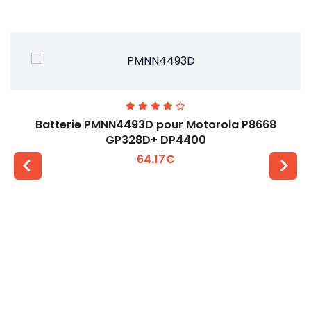
Batterie PMNN4493D pour Motorola P8668
GP328D+ DP4400
64.17€
Voir plus +