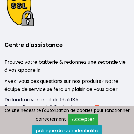
Centre d'assistance
Trouvez votre batterie & redonnez une seconde vie
à vos appareils
Avez-vous des questions sur nos produits? Notre
équipe de service se fera un plaisir de vous aider.
Du lundi au vendredi de 9h à 18h
Besoin d’un conseil ? Contactez-nous :
Ce site nécessite l'autorisation de cookies pour fonctionner
Ce site nécessite l'autorisation de cookies pour fonctionner
info@tousbatterie.com
Accepter
Accepter
correctement.
correctement.
Medium
|
Substack
politique de confidentialité
politique de confidentialité