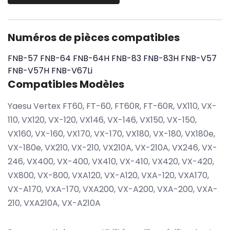
Numéros de pièces compatibles
FNB-57
FNB-64
FNB-64H
FNB-83
FNB-83H
FNB-V57
FNB-V57H
FNB-V67Li
Compatibles Modèles
Yaesu Vertex FT60, FT-60, FT60R, FT-60R, VX110, VX-
110, VX120, VX-120, VX146, VX-146, VX150, VX-150,
VX160, VX-160, VX170, VX-170, VX180, VX-180, VX180e,
VX-180e, VX210, VX-210, VX210A, VX-210A, VX246, VX-
246, VX400, VX-400, VX410, VX-410, VX420, VX-420,
VX800, VX-800, VXA120, VX-A120, VXA-120, VXA170,
VX-A170, VXA-170, VXA200, VX-A200, VXA-200, VXA-
210, VXA210A, VX-A210A