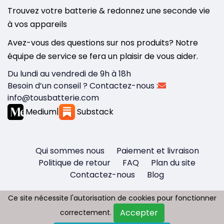
Trouvez votre batterie & redonnez une seconde vie
à vos appareils
Avez-vous des questions sur nos produits? Notre
équipe de service se fera un plaisir de vous aider.
Du lundi au vendredi de 9h à 18h
Besoin d’un conseil ? Contactez-nous :
info@tousbatterie.com
Medium
|
Substack
Qui sommes nous
Paiement et livraison
Politique de retour
FAQ
Plan du site
Contactez-nous
Blog
Ce site nécessite l'autorisation de cookies pour fonctionner
Ce site nécessite l'autorisation de cookies pour fonctionner
Accepter
Accepter
correctement.
correctement.
Copyright © 2026 - Tous droit réservés