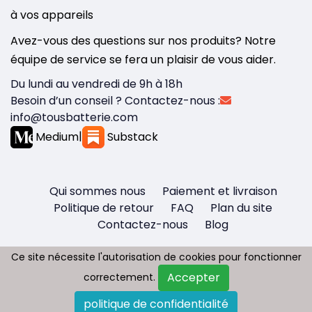
à vos appareils
Avez-vous des questions sur nos produits? Notre
équipe de service se fera un plaisir de vous aider.
Du lundi au vendredi de 9h à 18h
Besoin d’un conseil ? Contactez-nous :
info@tousbatterie.com
Medium
|
Substack
Qui sommes nous
Paiement et livraison
Politique de retour
FAQ
Plan du site
Contactez-nous
Blog
Ce site nécessite l'autorisation de cookies pour fonctionner
Ce site nécessite l'autorisation de cookies pour fonctionner
Accepter
Accepter
correctement.
correctement.
Copyright © 2026 - Tous droit réservés
politique de confidentialité
politique de confidentialité
Tousbatterie.com