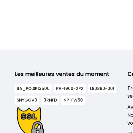
Les meilleures ventes du moment
C
Tr
BA_PO.SP13500
PA-1900-2P2
L80890-001
se
SNYGGV3
3RNFD
NP-FW50
s
Av
No
vo