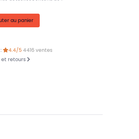
uter au panier
 :
4.4/5
4416 ventes
n et retours