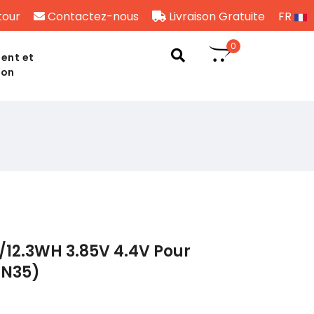
tour
Contactez-nous
Livraison Gratuite
FR
0
ent et
son
/12.3WH 3.85V 4.4V Pour
BN35)