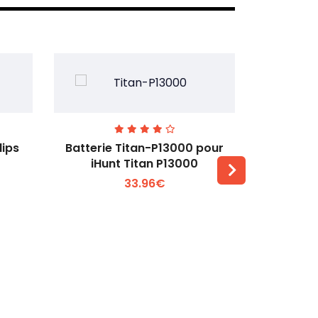
lips
Batterie Titan-P13000 pour
Batterie 
iHunt Titan P13000
33.96€
Voir plus +