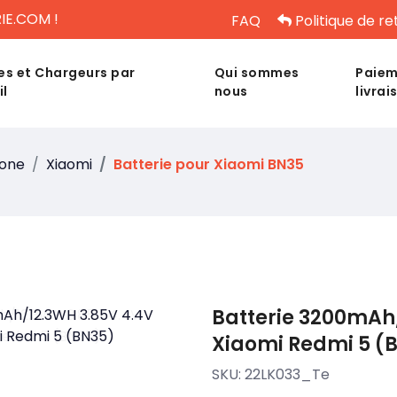
IE.COM !
FAQ
Politique de re
es et Chargeurs par
Qui sommes
Paiem
il
nous
livrai
hone
Xiaomi
Batterie pour Xiaomi BN35
Batterie 3200mAh
Xiaomi Redmi 5 (
SKU:
22LK033_Te