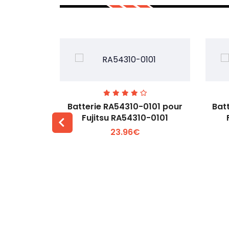
7EGW pour
Batterie RA54310-0101 pour
Bat
D
Fujitsu RA54310-0101
23.96€
 +
Voir plus +