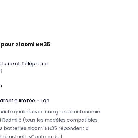
 pour Xiaomi BN35
phone et Téléphone
H
n
arantie limitée - 1 an
haute qualité avec une grande autonomie
 Redmi 5 (tous les modèles compatibles
s batteries Xiaomi BN35 répondent à
rité actuellesContenu de l