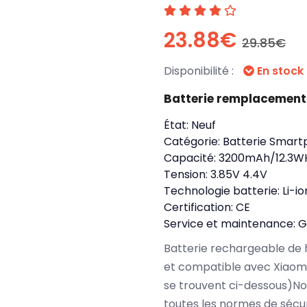
23.88€
29.85€
Disponibilité :
En stock
Batterie remplacement
État:
Neuf
Catégorie:
Batterie Smart
Capacité:
3200mAh/12.3W
Tension:
3.85V 4.4V
Technologie batterie:
Li-io
Certification:
CE
Service et maintenance:
G
Batterie rechargeable de 
et compatible avec Xiaomi
se trouvent ci-dessous)No
toutes les normes de sécu