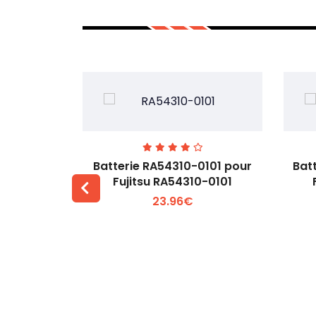
7EGW pour
Batterie RA54310-0101 pour
Bat
D
Fujitsu RA54310-0101
23.96€
 +
Voir plus +