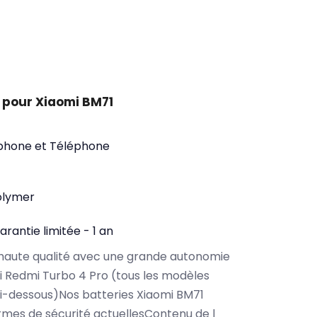
 pour Xiaomi BM71
phone et Téléphone
olymer
arantie limitée - 1 an
haute qualité avec une grande autonomie
 Redmi Turbo 4 Pro (tous les modèles
i-dessous)Nos batteries Xiaomi BM71
rmes de sécurité actuellesContenu de l