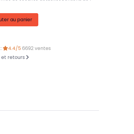
uter au panier
 :
4.4/5
6692 ventes
n et retours