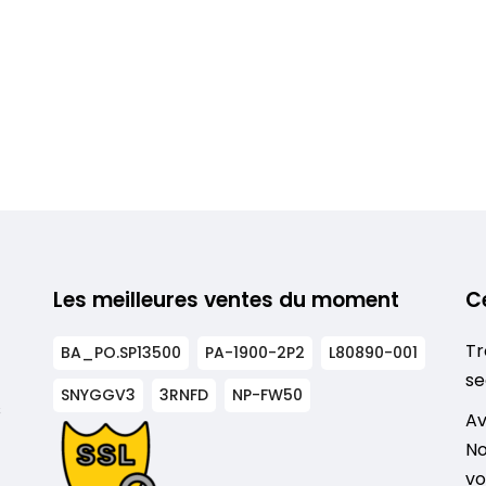
Les meilleures ventes du moment
C
Tr
BA_PO.SP13500
PA-1900-2P2
L80890-001
se
SNYGGV3
3RNFD
NP-FW50
s
Av
No
vo