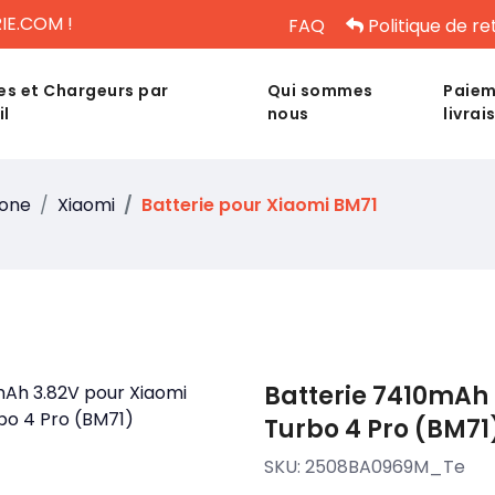
IE.COM !
FAQ
Politique de re
es et Chargeurs par
Qui sommes
Paiem
il
nous
livrai
hone
Xiaomi
Batterie pour Xiaomi BM71
Batterie 7410mAh
Turbo 4 Pro (BM71
SKU:
2508BA0969M_Te