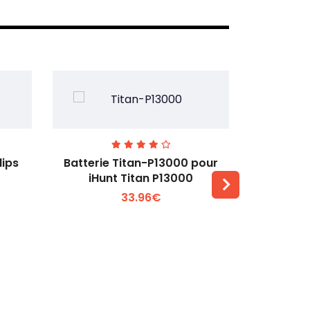
lips
Batterie Titan-P13000 pour
Batterie 
iHunt Titan P13000
33.96€
Voir plus +