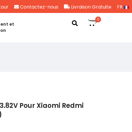
tour
Contactez-nous
Livraison Gratuite
FR
0
ent et
son
 3.82V Pour Xiaomi Redmi
)