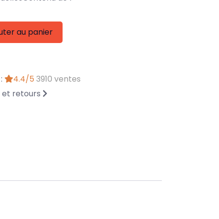
uter au panier
 :
4.4/5
3910 ventes
n et retours