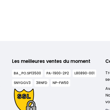
Les meilleures ventes du moment
C
Tr
BA_PO.SP13500
PA-1900-2P2
L80890-001
se
SNYGGV3
3RNFD
NP-FW50
s
Av
No
vo