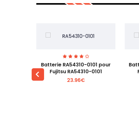
7EGW pour
Batterie RA54310-0101 pour
Bat
D
Fujitsu RA54310-0101
23.96€
 +
Voir plus +