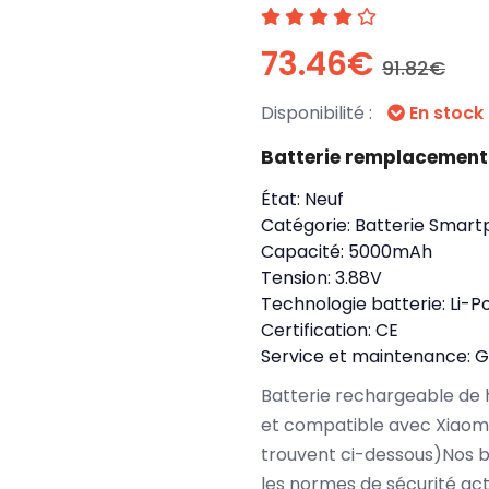
73.46€
91.82€
Disponibilité :
En stock
Batterie remplacement
État:
Neuf
Catégorie:
Batterie Smart
Capacité:
5000mAh
Tension:
3.88V
Technologie batterie:
Li-P
Certification:
CE
Service et maintenance:
G
Batterie rechargeable de 
et compatible avec Xiaomi
trouvent ci-dessous)Nos b
les normes de sécurité ac