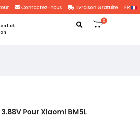
tour
Contactez-nous
Livraison Gratuite
FR
0
ent et
son
 3.88V Pour Xiaomi BM5L