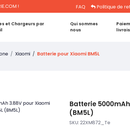
IE.COM !
FAQ
Politique de re
es et Chargeurs par
Qui sommes
Paiem
il
nous
livrai
hone
Xiaomi
Batterie pour Xiaomi BM5L
Batterie 5000mAh
(BM5L)
SKU:
22XM872_Te