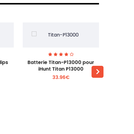
lips
Batterie Titan-P13000 pour
Batterie 
iHunt Titan P13000
33.96€
Voir plus +