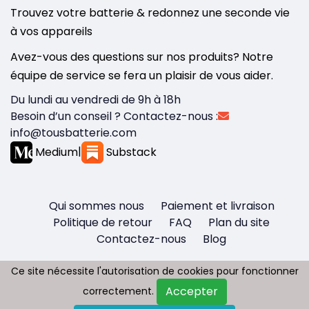
Trouvez votre batterie & redonnez une seconde vie
à vos appareils
Avez-vous des questions sur nos produits? Notre
équipe de service se fera un plaisir de vous aider.
Du lundi au vendredi de 9h à 18h
Besoin d’un conseil ? Contactez-nous :
info@tousbatterie.com
Medium
|
Substack
Qui sommes nous
Paiement et livraison
Politique de retour
FAQ
Plan du site
Contactez-nous
Blog
Ce site nécessite l'autorisation de cookies pour fonctionner
Ce site nécessite l'autorisation de cookies pour fonctionner
Accepter
Accepter
correctement.
correctement.
Copyright © 2026 - Tous droit réservés