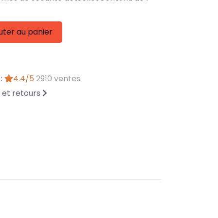
uter au panier
 :
4.4/5
2910 ventes
n et retours