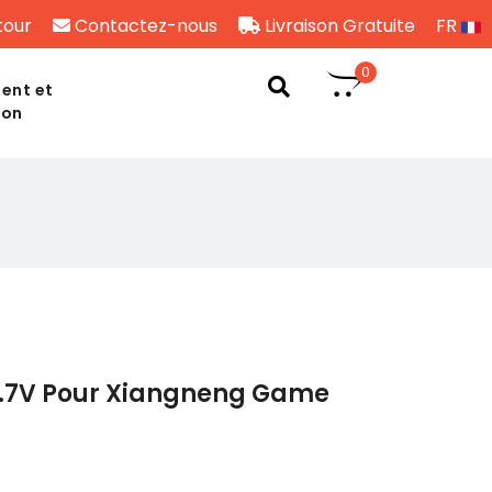
tour
Contactez-nous
Livraison Gratuite
FR
0
ent et
son
3.7V Pour Xiangneng Game