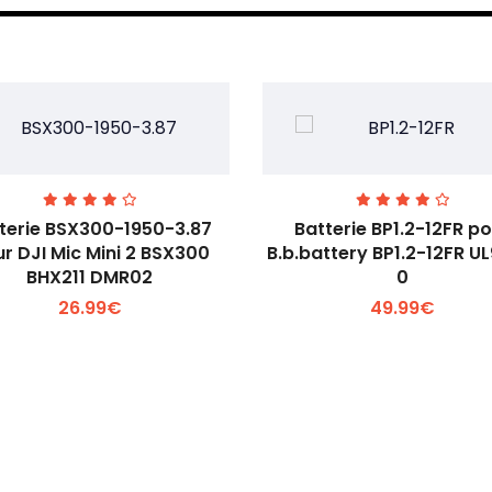
terie BSX300-1950-3.87
Batterie BP1.2-12FR p
r DJI Mic Mini 2 BSX300
B.b.battery BP1.2-12FR U
BHX211 DMR02
0
Voir plus +
Voir plus +
26.99€
49.99€