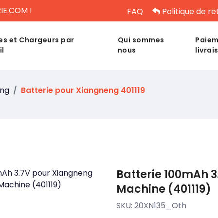
IE.COM !
FAQ
Politique de re
es et Chargeurs par
Qui sommes
Paiem
il
nous
livrai
eng
Batterie pour Xiangneng 401119
Batterie 100mAh 
Machine (401119)
SKU:
20XN135_Oth