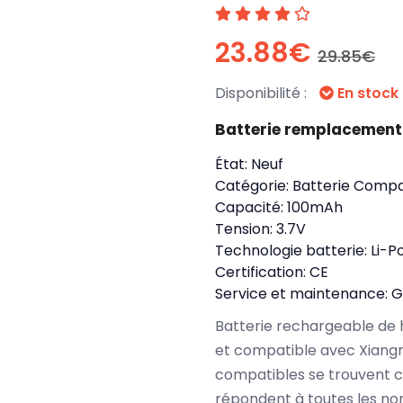
23.88€
29.85€
Disponibilité :
En stock
Batterie remplacement
État:
Neuf
Catégorie:
Batterie Compa
Capacité:
100mAh
Tension:
3.7V
Technologie batterie:
Li-P
Certification:
CE
Service et maintenance:
G
Batterie rechargeable de 
et compatible avec Xiang
compatibles se trouvent c
répondent à toutes les no