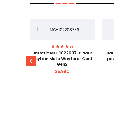
T-A pour
Batterie MC-1022037-B pour
Bat
43MT-A
Rayban Meta Wayfarer Gen1
pou
Gen2
 +
Voir plus +
25.99€