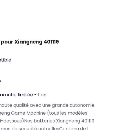
 pour Xiangneng 401119
tible
o
arantie limitée - 1 an
haute qualité avec une grande autonomie
neng Game Machine (tous les modèles
i-dessous)Nos batteries Xiangneng 401119
rmes de sécurité actuellesContenu de l