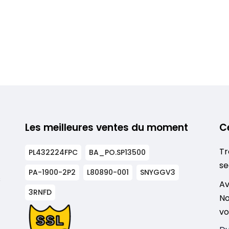
Les meilleures ventes du moment
C
Tr
PL432224FPC
BA_PO.SP13500
se
PA-1900-2P2
L80890-001
SNYGGV3
s
Av
3RNFD
No
vo