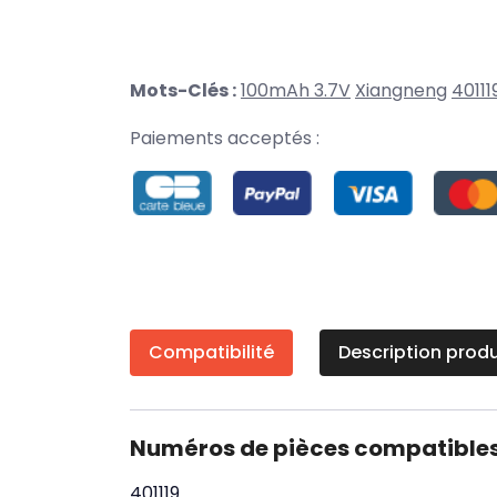
Mots-Clés :
100mAh 3.7V
Xiangneng
40111
Paiements acceptés :
Compatibilité
Description produ
Numéros de pièces compatible
401119