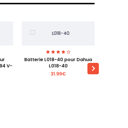
our
Batterie L018-40 pour Dahua
Batteri
L94 V-
L018-40
pour DJ
31.99€
Voir plus +