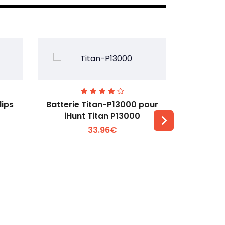
lips
Batterie Titan-P13000 pour
Batterie 
iHunt Titan P13000
33.96€
Voir plus +