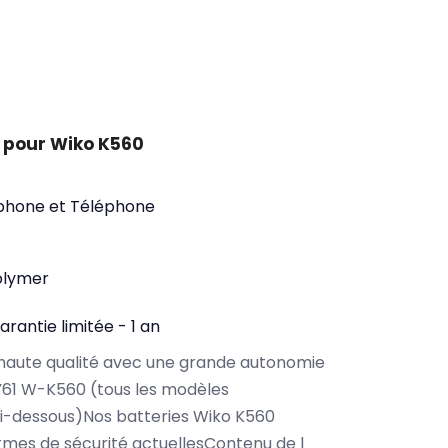
 pour Wiko K560
phone et Téléphone
olymer
arantie limitée - 1 an
haute qualité avec une grande autonomie
Y61 W-K560 (tous les modèles
i-dessous)Nos batteries Wiko K560
rmes de sécurité actuellesContenu de l