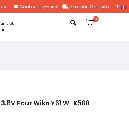
tour
Contactez-nous
Livraison Gratuite
FR
0
ent et
son
 3.8V Pour Wiko Y61 W-K560