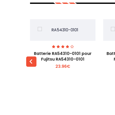
7EGW pour
Batterie RA54310-0101 pour
Bat
D
Fujitsu RA54310-0101
23.96€
 +
Voir plus +