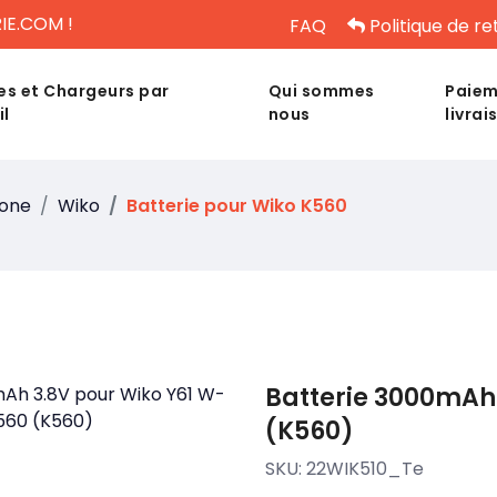
IE.COM !
FAQ
Politique de re
es et Chargeurs par
Qui sommes
Paiem
il
nous
livrai
hone
Wiko
Batterie pour Wiko K560
Batterie 3000mAh
(K560)
SKU:
22WIK510_Te