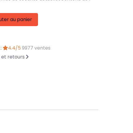
uter au panier
 :
4.4/5
9977 ventes
n et retours