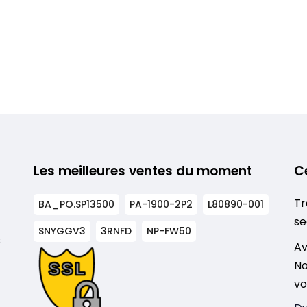
Les meilleures ventes du moment
C
Tr
BA_PO.SP13500
PA-1900-2P2
L80890-001
se
SNYGGV3
3RNFD
NP-FW50
s
Av
No
vo