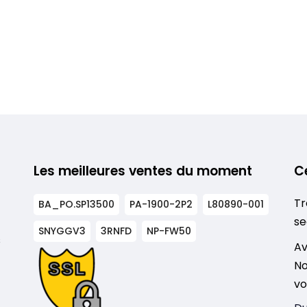
Les meilleures ventes du moment
C
Tr
BA_PO.SP13500
PA-1900-2P2
L80890-001
se
SNYGGV3
3RNFD
NP-FW50
s
Av
No
vo