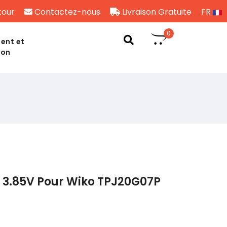
tour
Contactez-nous
Livraison Gratuite
FR
0
ent et
son
 3.85V Pour Wiko TPJ20G07P