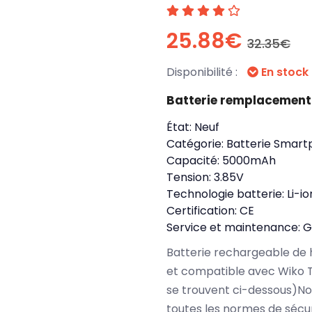
25.88€
32.35€
Disponibilité :
En stock
Batterie remplacement
État:
Neuf
Catégorie:
Batterie Smart
Capacité:
5000mAh
Tension:
3.85V
Technologie batterie:
Li-io
Certification:
CE
Service et maintenance:
G
Batterie rechargeable de 
et compatible avec Wiko 
se trouvent ci-dessous)N
toutes les normes de sécu