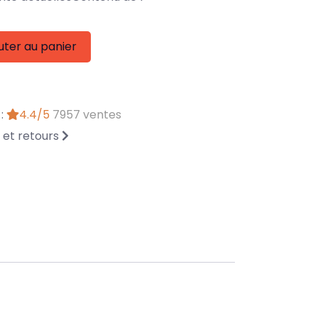
uter au panier
 :
4.4/5
7957 ventes
n et retours