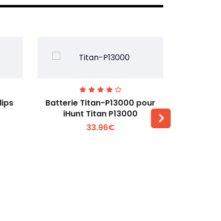
lips
Batterie Titan-P13000 pour
Batterie 
iHunt Titan P13000
33.96€
Voir plus +