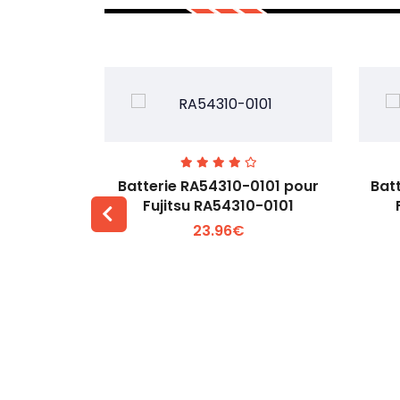
7EGW pour
Batterie RA54310-0101 pour
Bat
D
Fujitsu RA54310-0101
23.96€
 +
Voir plus +