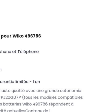
 pour Wiko 496786
phone et Téléphone
n
arantie limitée - 1 an
haute qualité avec une grande autonomie
TPJ20G07P (tous les modèles compatibles
os batteries Wiko 496786 répondent à
rité actuellesContenu de l