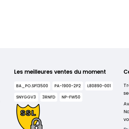
Les meilleures ventes du moment
C
Tr
BA_PO.SP13500
PA-1900-2P2
L80890-001
se
SNYGGV3
3RNFD
NP-FW50
s
Av
No
vo