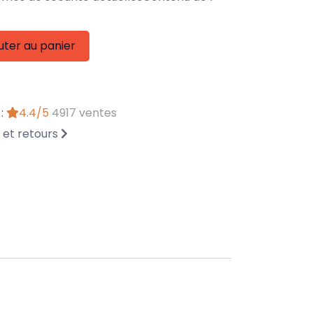
uter au panier
 :
4.4/5
4917 ventes
n et retours