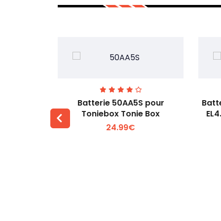
C pour B&T
Batterie 50AA5S pour
Batt
Toniebox Tonie Box
EL4
24.99€
 +
Voir plus +