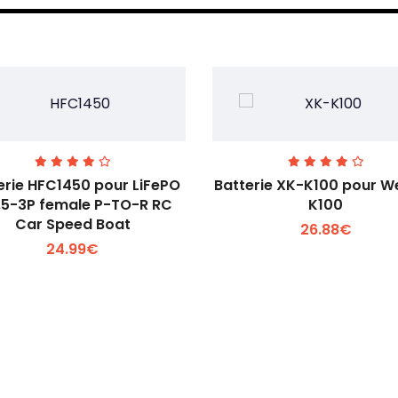
erie HFC1450 pour LiFePO
Batterie XK-K100 pour We
.5-3P female P-TO-R RC
K100
Car Speed Boat
26.88€
Voir plus +
Voir plus +
24.99€