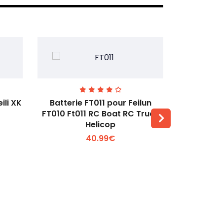
ili XK
Batterie FT011 pour Feilun
Batterie 
FT010 Ft011 RC Boat RC Truck
V930
Helicop
Voir plus +
40.99€