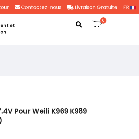
tour
Contactez-nous
Livraison Gratuite
FR
0
ent et
son
.4V Pour Weili K969 K989
)