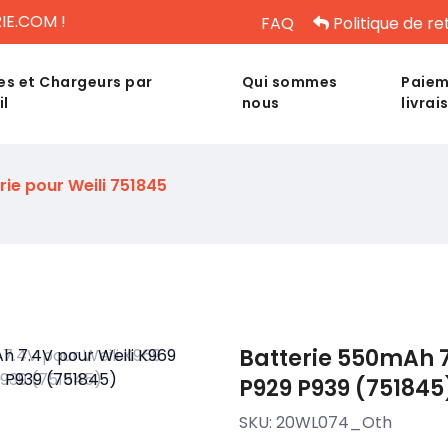
IE.COM !
FAQ
Politique de re
es et Chargeurs par
Qui sommes
Paiem
il
nous
livrai
rie pour Weili 751845
Batterie 550mAh 7
P929 P939 (751845
SKU:
20WL074_Oth