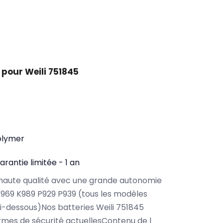
pour Weili 751845
olymer
arantie limitée - 1 an
haute qualité avec une grande autonomie
K969 K989 P929 P939 (tous les modèles
i-dessous)Nos batteries Weili 751845
rmes de sécurité actuellesContenu de l