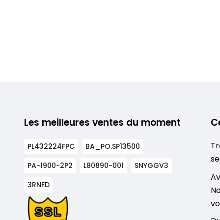
Les meilleures ventes du moment
C
Tr
PL432224FPC
BA_PO.SP13500
se
PA-1900-2P2
L80890-001
SNYGGV3
s
Av
3RNFD
No
vo