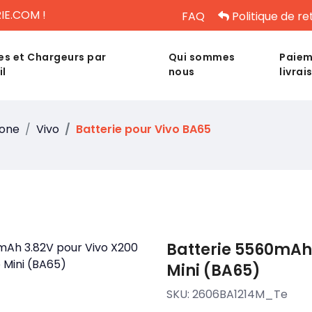
IE.COM !
FAQ
Politique de re
es et Chargeurs par
Qui sommes
Paiem
il
nous
livrai
hone
Vivo
Batterie pour Vivo BA65
Batterie 5560mAh 
Mini (BA65)
SKU:
2606BA1214M_Te