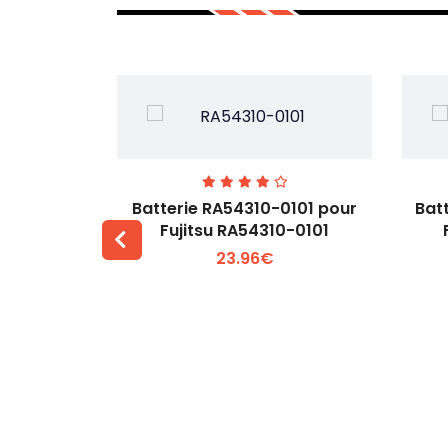
7EGW pour
Batterie RA54310-0101 pour
Bat
D
Fujitsu RA54310-0101
23.96€
 +
Voir plus +