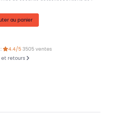
uter au panier
 :
4.4/5
3505 ventes
n et retours