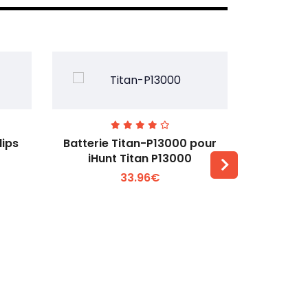
lips
Batterie Titan-P13000 pour
Batterie 
iHunt Titan P13000
33.96€
Voir plus +