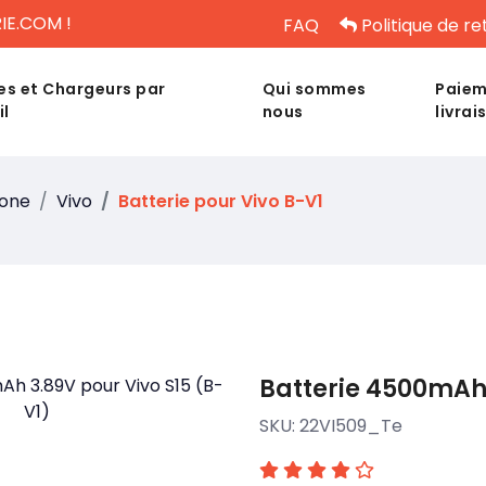
IE.COM !
FAQ
Politique de re
es et Chargeurs par
Qui sommes
Paiem
il
nous
livrai
hone
Vivo
Batterie pour Vivo B-V1
Batterie 4500mAh 
SKU:
22VI509_Te