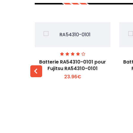
7EGW pour
Batterie RA54310-0101 pour
Bat
D
Fujitsu RA54310-0101
23.96€
 +
Voir plus +