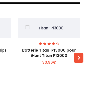
lips
Batterie Titan-P13000 pour
Batterie 
iHunt Titan P13000
33.96€
Voir plus +