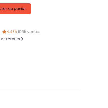
uter au panier
 :
4.4/5
1065 ventes
n et retours