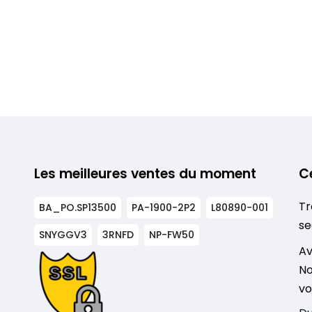
Les meilleures ventes du moment
C
Tr
BA_PO.SP13500
PA-1900-2P2
L80890-001
se
SNYGGV3
3RNFD
NP-FW50
s
Av
No
vo