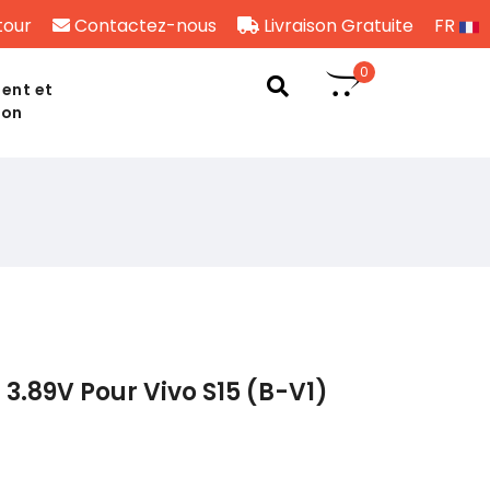
tour
Contactez-nous
Livraison Gratuite
FR
0
ent et
son
3.89V Pour Vivo S15 (B-V1)