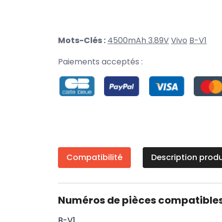
Mots-Clés :
4500mAh 3.89V
Vivo
B-V1
Paiements acceptés :
Compatibilité
Description produ
Numéros de pièces compatible
B-V1