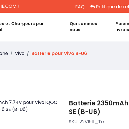
IE.COM !
FAQ
Politique de re
es et Chargeurs par
Qui sommes
Paiem
il
nous
livrai
hone
Vivo
Batterie pour Vivo B-U6
Batterie 2350mAh 
SE (B-U6)
SKU:
22VI911_Te