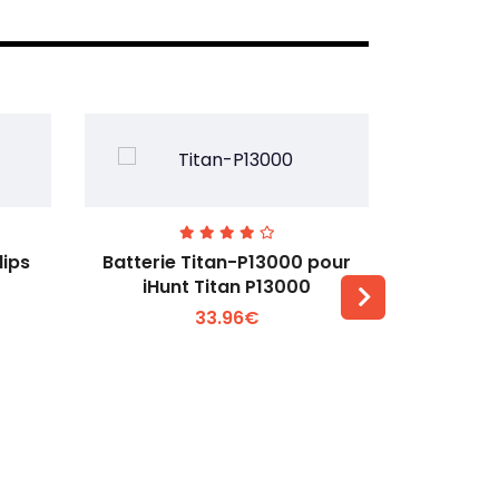
lips
Batterie Titan-P13000 pour
Batterie 
iHunt Titan P13000
33.96€
Voir plus +