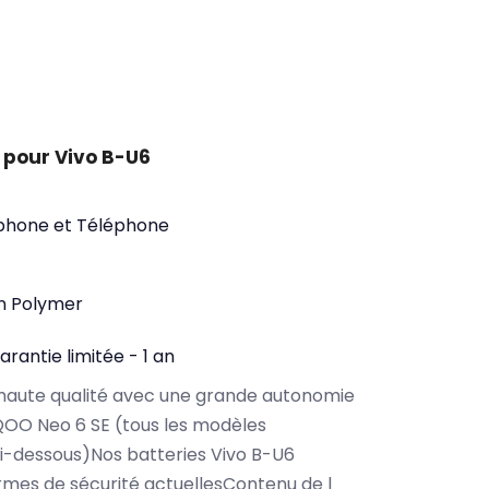
 pour Vivo B-U6
phone et Téléphone
on Polymer
arantie limitée - 1 an
haute qualité avec une grande autonomie
QOO Neo 6 SE (tous les modèles
i-dessous)Nos batteries Vivo B-U6
rmes de sécurité actuellesContenu de l