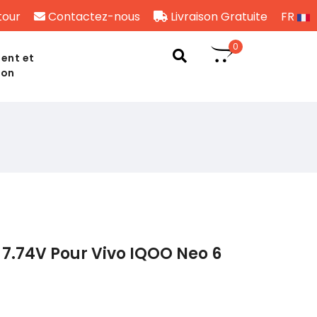
tour
Contactez-nous
Livraison Gratuite
FR
0
ent et
son
7.74V Pour Vivo IQOO Neo 6