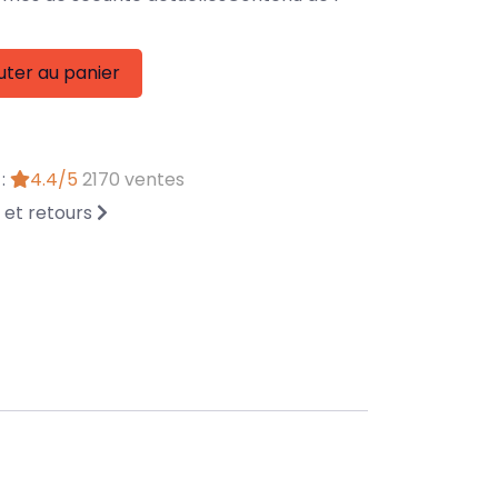
uter au panier
 :
4.4/5
2170 ventes
n et retours