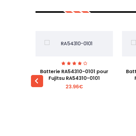
7EGW pour
Batterie RA54310-0101 pour
Bat
D
Fujitsu RA54310-0101
23.96€
 +
Voir plus +