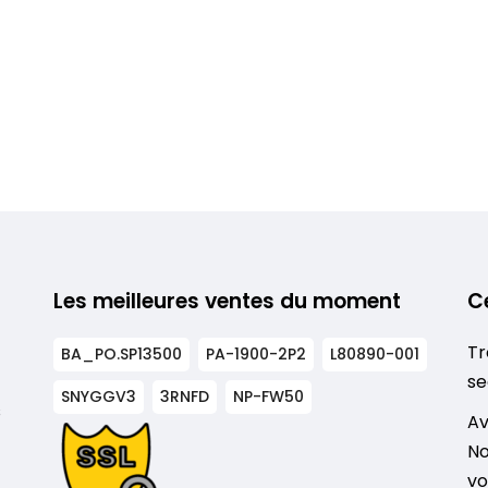
Les meilleures ventes du moment
C
Tr
BA_PO.SP13500
PA-1900-2P2
L80890-001
se
SNYGGV3
3RNFD
NP-FW50
s
Av
No
vo