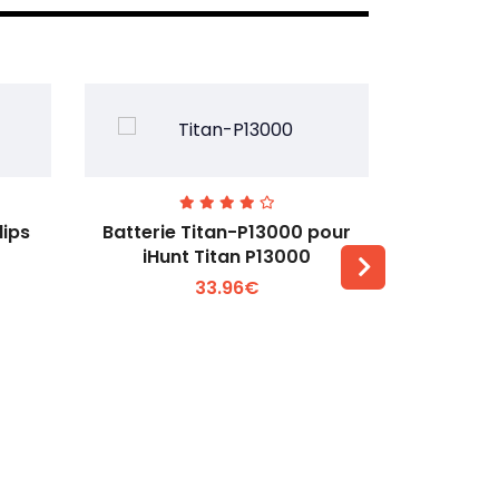
lips
Batterie Titan-P13000 pour
Batterie 
iHunt Titan P13000
33.96€
Voir plus +