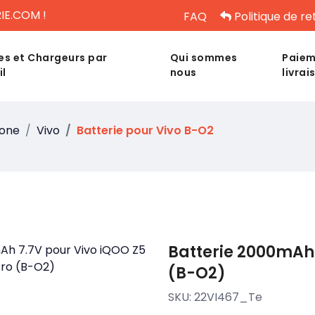
IE.COM !
FAQ
Politique de re
es et Chargeurs par
Qui sommes
Paiem
il
nous
livrai
hone
Vivo
Batterie pour Vivo B-O2
Batterie 2000mAh 
(B-O2)
SKU:
22VI467_Te