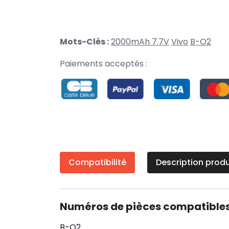
Mots-Clés :
2000mAh 7.7V
Vivo
B-O2
Paiements acceptés :
Compatibilité
Description produ
Numéros de pièces compatible
B-O2