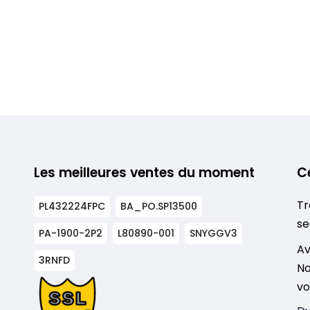
Les meilleures ventes du moment
C
Tr
PL432224FPC
BA_PO.SP13500
se
PA-1900-2P2
L80890-001
SNYGGV3
s
Av
3RNFD
No
vo