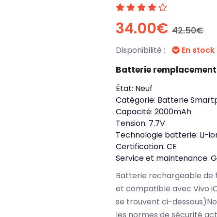
34.00€
42.50€
Disponibilité :
En stock
Batterie remplacement
État:
Neuf
Catégorie:
Batterie Smart
Capacité:
2000mAh
Tension:
7.7V
Technologie batterie:
Li-i
Certification:
CE
Service et maintenance:
G
Batterie rechargeable de 
et compatible avec Vivo i
se trouvent ci-dessous)No
les normes de sécurité ac