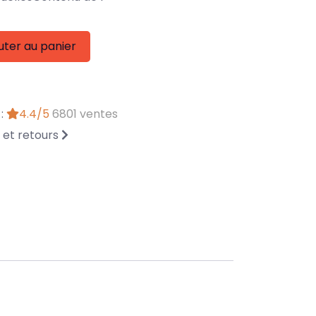
uter au panier
 :
4.4/5
6801 ventes
n et retours