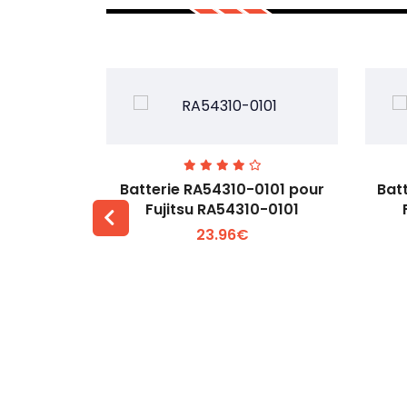
7EGW pour
Batterie RA54310-0101 pour
Bat
D
Fujitsu RA54310-0101
23.96€
 +
Voir plus +