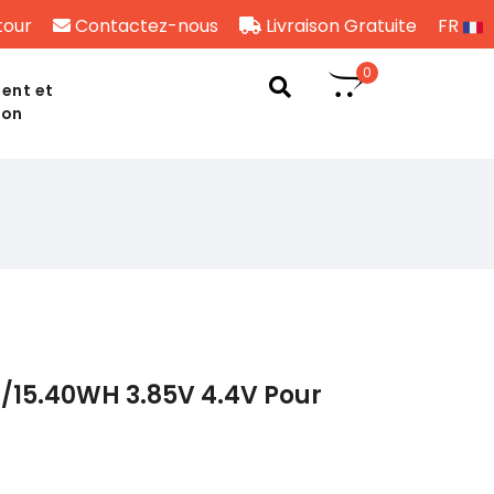
tour
Contactez-nous
Livraison Gratuite
FR
0
ent et
son
/15.40WH 3.85V 4.4V Pour