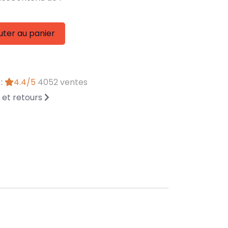
uter au panier
 :
4.4/5
4052 ventes
n et retours