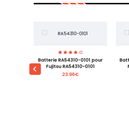
7EGW pour
Batterie RA54310-0101 pour
Bat
D
Fujitsu RA54310-0101
23.96€
 +
Voir plus +