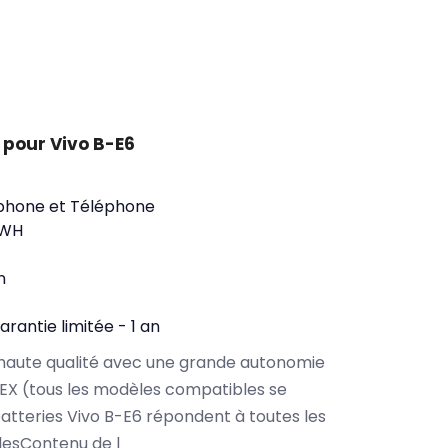
 pour Vivo B-E6
phone et Téléphone
0WH
n
arantie limitée - 1 an
haute qualité avec une grande autonomie
EX (tous les modèles compatibles se
atteries Vivo B-E6 répondent à toutes les
lesContenu de l