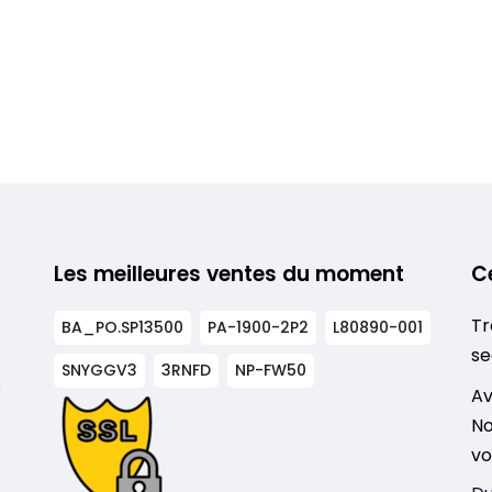
Les meilleures ventes du moment
C
Tr
BA_PO.SP13500
PA-1900-2P2
L80890-001
se
SNYGGV3
3RNFD
NP-FW50
s
Av
No
vo