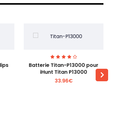
lips
Batterie Titan-P13000 pour
Batterie 
iHunt Titan P13000
33.96€
Voir plus +