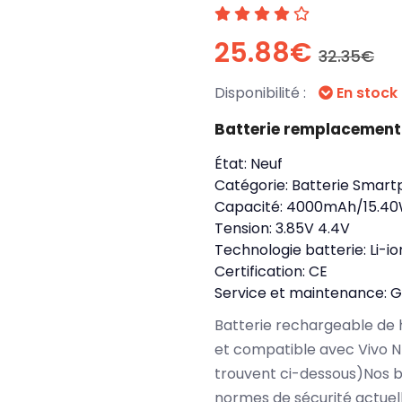
25.88€
32.35€
Disponibilité :
En stock
Batterie remplacement
État:
Neuf
Catégorie:
Batterie Smart
Capacité:
4000mAh/15.4
Tension:
3.85V 4.4V
Technologie batterie:
Li-io
Certification:
CE
Service et maintenance:
G
Batterie rechargeable de 
et compatible avec Vivo N
trouvent ci-dessous)Nos b
normes de sécurité actuel