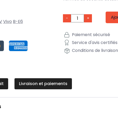
Ajo
-
+
V
Vivo
B-E6
Paiement sécurisé
Service d'avis certifiés
Conditions de livraiso
it
Livraison et paiements
s