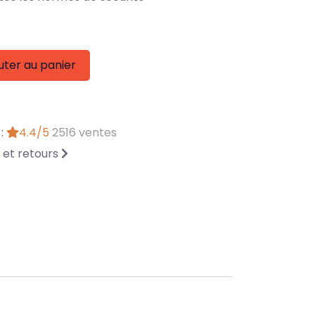
uter au panier
 :
4.4/5
2516 ventes
n et retours