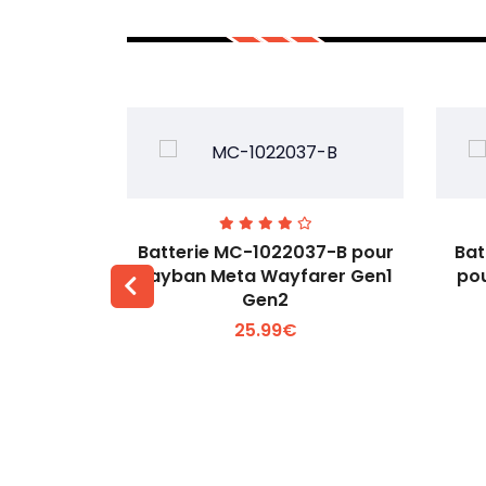
T-A pour
Batterie MC-1022037-B pour
Bat
43MT-A
Rayban Meta Wayfarer Gen1
pou
Gen2
 +
Voir plus +
25.99€