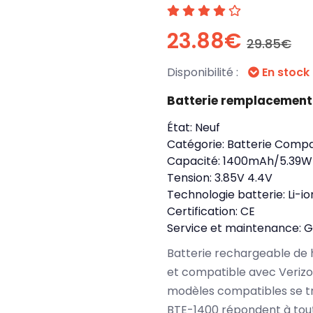
23.88€
29.85€
Disponibilité :
En stock
Batterie remplacement
État:
Neuf
Catégorie:
Batterie Compa
Capacité:
1400mAh/5.39
Tension:
3.85V 4.4V
Technologie batterie:
Li-io
Certification:
CE
Service et maintenance:
G
Batterie rechargeable de 
et compatible avec Verizo
modèles compatibles se tr
BTE-1400 répondent à tout