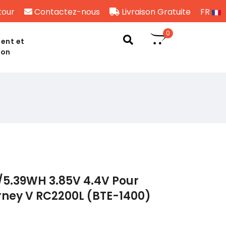
tour
Contactez-nous
Livraison Gratuite
FR
0
ent et
son
/5.39WH 3.85V 4.4V Pour
rney V RC2200L (BTE-1400)