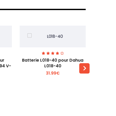
our
Batterie L018-40 pour Dahua
Batteri
L94 V-
L018-40
pour DJ
31.99€
Voir plus +