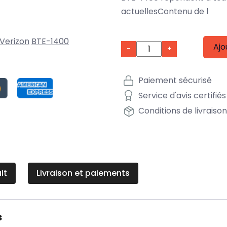
actuellesContenu de l
Verizon
BTE-1400
Ajo
-
+
Paiement sécurisé
Service d'avis certifiés
Conditions de livraiso
it
Livraison et paiements
s