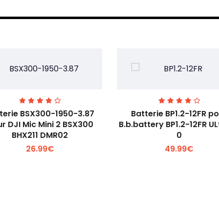
terie BSX300-1950-3.87
Batterie BP1.2-12FR p
r DJI Mic Mini 2 BSX300
B.b.battery BP1.2-12FR U
BHX211 DMR02
0
Voir plus +
Voir plus +
26.99€
49.99€