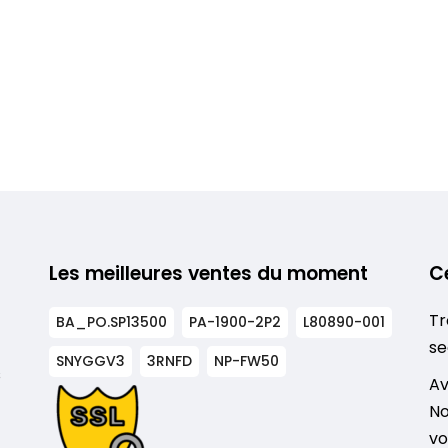
Les meilleures ventes du moment
C
Tr
BA_PO.SP13500
PA-1900-2P2
L80890-001
se
SNYGGV3
3RNFD
NP-FW50
s
Av
No
vo