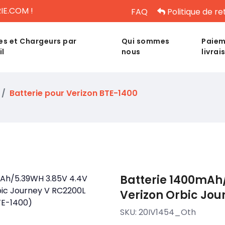
IE.COM !
FAQ
Politique de re
es et Chargeurs par
Qui sommes
Paiem
il
nous
livrai
Batterie pour Verizon BTE-1400
Batterie 1400mAh
Verizon Orbic Jou
SKU:
20IV1454_Oth