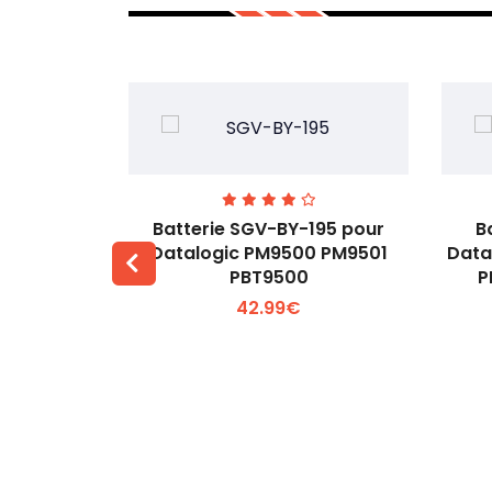
A0 pour
Batterie SGV-BY-195 pour
B
K25
Datalogic PM9500 PM9501
Data
PBT9500
P
 +
Voir plus +
42.99€