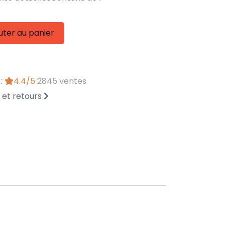
uter au panier
 :
4.4/5
2845 ventes
n et retours