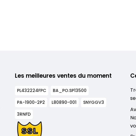
Les meilleures ventes du moment
C
Tr
PL432224FPC
BA_PO.SP13500
se
PA-1900-2P2
L80890-001
SNYGGV3
s
Av
3RNFD
No
vo