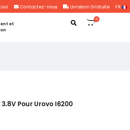
tour
Contactez-nous
Livraison Gratuite
FR
0
ent et
son
3.8V Pour Urovo I6200