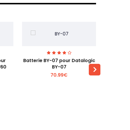
our
Batterie BY-07 pour Datalogic
Batteri
W60
BY-07
Zebra 
70.99€
Voir plus +