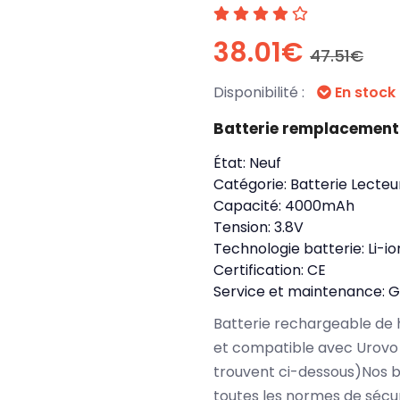
38.01€
47.51€
Disponibilité :
En stock
Batterie remplacement
État:
Neuf
Catégorie:
Batterie Lecte
Capacité:
4000mAh
Tension:
3.8V
Technologie batterie:
Li-i
Certification:
CE
Service et maintenance:
G
Batterie rechargeable de 
et compatible avec Urovo 
trouvent ci-dessous)Nos 
toutes les normes de sécu