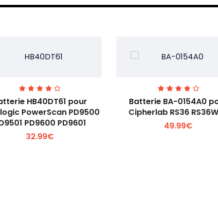
atterie HB40DT61 pour
Batterie BA-0154A0 p
logic PowerScan PD9500
Cipherlab RS36 RS36
D9501 PD9600 PD9601
49.99€
Voir plus +
Voir plus +
32.99€