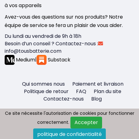
à vos appareils
Avez-vous des questions sur nos produits? Notre
équipe de service se fera un plaisir de vous aider.
Du lundi au vendredi de 9h à 18h
Besoin d’un conseil ? Contactez-nous :
info@tousbatterie.com
Medium
|
Substack
Qui sommes nous
Paiement et livraison
Politique de retour
FAQ
Plan du site
Contactez-nous
Blog
Ce site nécessite l'autorisation de cookies pour fonctionner
Ce site nécessite l'autorisation de cookies pour fonctionner
Accepter
Accepter
correctement.
correctement.
Copyright © 2026 - Tous droit réservés
politique de confidentialité
politique de confidentialité
Tousbatterie.com