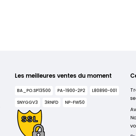
Les meilleures ventes du moment
C
Tr
BA_PO.SP13500
PA-1900-2P2
L80890-001
se
SNYGGV3
3RNFD
NP-FW50
s
Av
No
vo