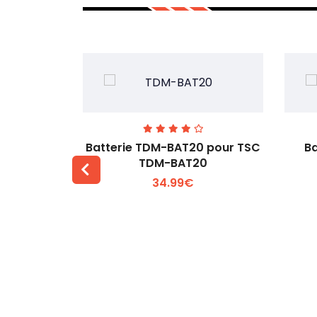
our Zicox
Batterie TDM-BAT20 pour TSC
Ba
TDM-BAT20
34.99€
 +
Voir plus +