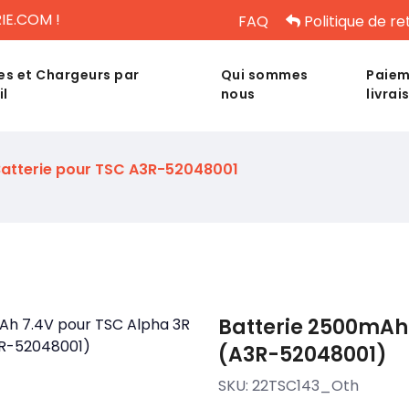
IE.COM !
FAQ
Politique de re
es et Chargeurs par
Qui sommes
Paiem
il
nous
livrai
atterie pour TSC A3R-52048001
Batterie 2500mAh 
(A3R-52048001)
SKU:
22TSC143_Oth