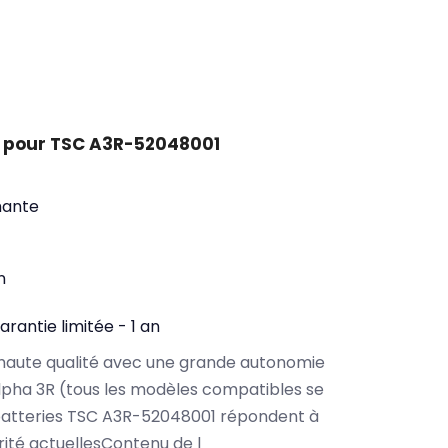
t pour TSC A3R-52048001
mante
n
arantie limitée - 1 an
haute qualité avec une grande autonomie
pha 3R (tous les modèles compatibles se
batteries TSC A3R-52048001 répondent à
rité actuellesContenu de l