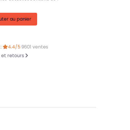
uter au panier
 :
4.4/5
9601 ventes
n et retours