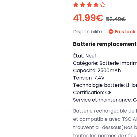
41.99€
52.49€
Disponibilité :
En stock
Batterie remplacemen
État:
Neuf
Catégorie:
Batterie Impri
Capacité:
2500mAh
Tension:
7.4V
Technologie batterie:
Li-io
Certification:
CE
Service et maintenance:
G
Batterie rechargeable de 
et compatible avec TSC Al
trouvent ci-dessous)Nos 
toutes les normes de sécu