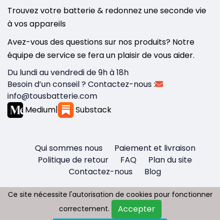
Trouvez votre batterie & redonnez une seconde vie
à vos appareils
Avez-vous des questions sur nos produits? Notre
équipe de service se fera un plaisir de vous aider.
Du lundi au vendredi de 9h à 18h
Besoin d’un conseil ? Contactez-nous :
info@tousbatterie.com
Medium
|
Substack
Qui sommes nous
Paiement et livraison
Politique de retour
FAQ
Plan du site
Contactez-nous
Blog
Ce site nécessite l'autorisation de cookies pour fonctionner
Ce site nécessite l'autorisation de cookies pour fonctionner
Accepter
Accepter
correctement.
correctement.
Copyright © 2026 - Tous droit réservés