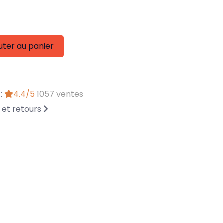
uter au panier
 :
4.4/5
1057 ventes
n et retours