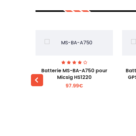
-41 pour
Batterie MS-BA-A750 pour
Bat
-HT20
Micsig HS1220
GP
97.99€
 +
Voir plus +