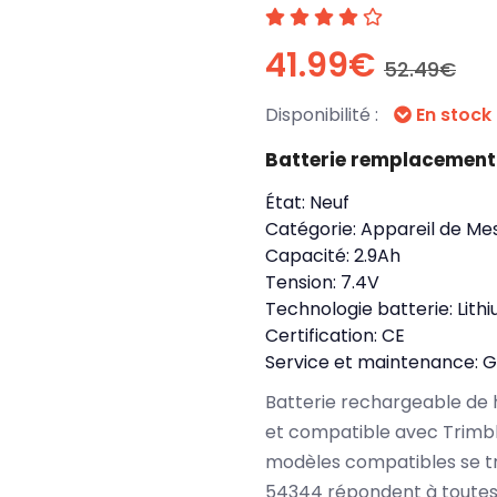
41.99€
52.49€
Disponibilité :
En stock
Batterie remplacement
État:
Neuf
Catégorie:
Appareil de Mes
Capacité:
2.9Ah
Tension:
7.4V
Technologie batterie:
Lith
Certification:
CE
Service et maintenance:
G
Batterie rechargeable de 
et compatible avec Trimbl
modèles compatibles se tr
54344 répondent à toutes