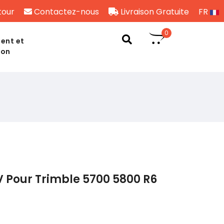
tour
Contactez-nous
Livraison Gratuite
FR
0
ent et
son
4V Pour Trimble 5700 5800 R6