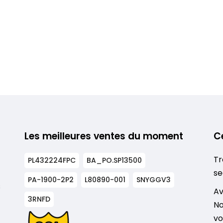
Les meilleures ventes du moment
C
Tr
PL432224FPC
BA_PO.SP13500
se
PA-1900-2P2
L80890-001
SNYGGV3
s
Av
3RNFD
No
vo