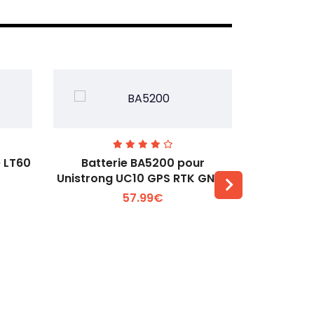
e LT60
Batterie BA5200 pour
Batterie
Unistrong UC10 GPS RTK GNSS
pour
57.99€
Voir plus +