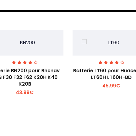
terie BN200 pour Bhcnav
Batterie LT60 pour Huac
S F30 F32 F62 K20H K40
LT60H LT60H-BD
K20B
45.99€
Voir plus +
Voir plus +
43.99€