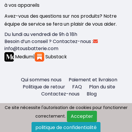
à vos appareils
Avez-vous des questions sur nos produits? Notre
équipe de service se fera un plaisir de vous aider.
Du lundi au vendredi de 9h à 18h
Besoin d’un conseil ? Contactez-nous :
info@tousbatterie.com
Medium
|
Substack
Qui sommes nous
Paiement et livraison
Politique de retour
FAQ
Plan du site
Contactez-nous
Blog
Ce site nécessite l'autorisation de cookies pour fonctionner
Ce site nécessite l'autorisation de cookies pour fonctionner
Accepter
Accepter
correctement.
correctement.
Copyright © 2026 - Tous droit réservés
politique de confidentialité
politique de confidentialité
Tousbatterie.com