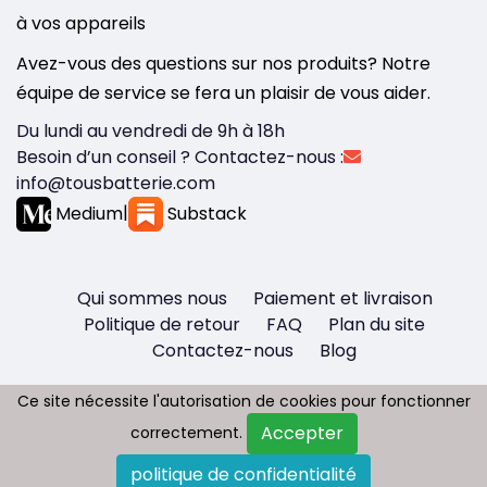
à vos appareils
Avez-vous des questions sur nos produits? Notre
équipe de service se fera un plaisir de vous aider.
Du lundi au vendredi de 9h à 18h
Besoin d’un conseil ? Contactez-nous :
info@tousbatterie.com
Medium
|
Substack
Qui sommes nous
Paiement et livraison
Politique de retour
FAQ
Plan du site
Contactez-nous
Blog
Ce site nécessite l'autorisation de cookies pour fonctionner
Ce site nécessite l'autorisation de cookies pour fonctionner
Accepter
Accepter
correctement.
correctement.
Copyright © 2026 - Tous droit réservés
politique de confidentialité
politique de confidentialité
Tousbatterie.com