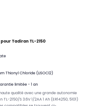
 pour Tadiran TL-2150
ate
ium Thionyl Chloride (LiSOCl2)
arantie limitée - 1 an
haute qualité avec une grande autonomie
 TL-2150/S 3.6V 1/2AA 1 Ah (ER14250, 5101)
es compatibles se trouvent ci-