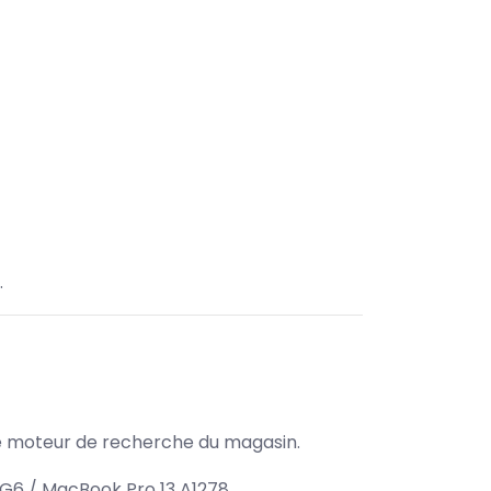
.
s le moteur de recherche du magasin.
n G6 / MacBook Pro 13 A1278