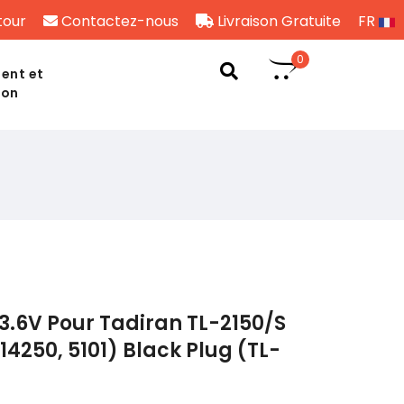
tour
Contactez-nous
Livraison Gratuite
FR
0
ent et
son
3.6V Pour Tadiran TL-2150/S
R14250, 5101) Black Plug (TL-