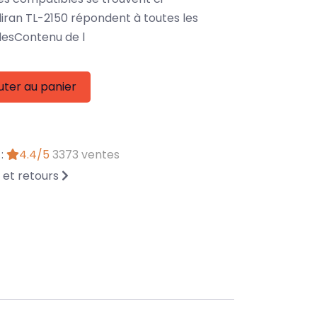
iran TL-2150 répondent à toutes les
lesContenu de l
uter au panier
 :
4.4/5
3373 ventes
n et retours