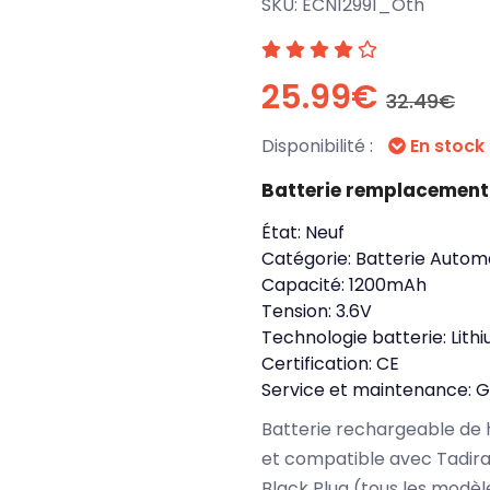
SKU:
ECN12991_Oth
25.99€
32.49€
Disponibilité :
En stock
Batterie remplacement
État:
Neuf
Catégorie:
Batterie Autom
Capacité:
1200mAh
Tension:
3.6V
Technologie batterie:
Lith
Certification:
CE
Service et maintenance:
G
Batterie rechargeable de 
et compatible avec Tadiran
Black Plug (tous les modèl