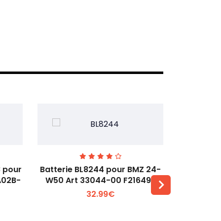
 pour
Batterie BL8244 pour BMZ 24-
Batterie 
A02B-
W50 Art 33044-00 F216499
32.99€
Voir plus +