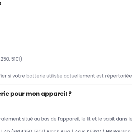
s
250, 5101)
ifier si votre batterie utilisée actuellement est répertoriée
rie pour mon appareil ?
lement situé au bas de l'appareil, le lit et le saisit dan
1 Ah (ER14250, 5101) Black Plug / Asus K53SV / HP Pavilio