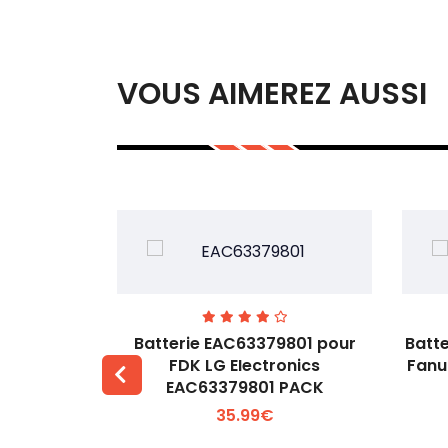
VOUS AIMEREZ AUSSI
0 pour
Batterie EAC63379801 pour
Batt
skawa ABB
FDK LG EIectronics
Fanu
8505-2
EAC63379801 PACK
 +
Voir plus +
35.99€