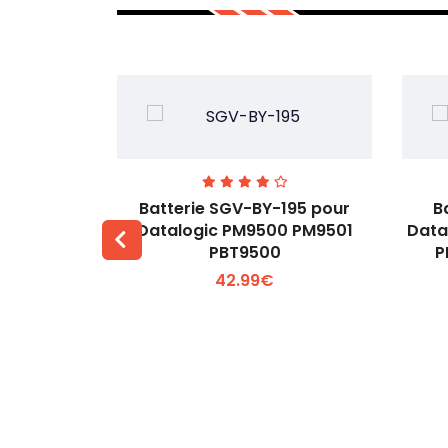
A0 pour
Batterie SGV-BY-195 pour
B
K25
Datalogic PM9500 PM9501
Data
PBT9500
P
 +
Voir plus +
42.99€