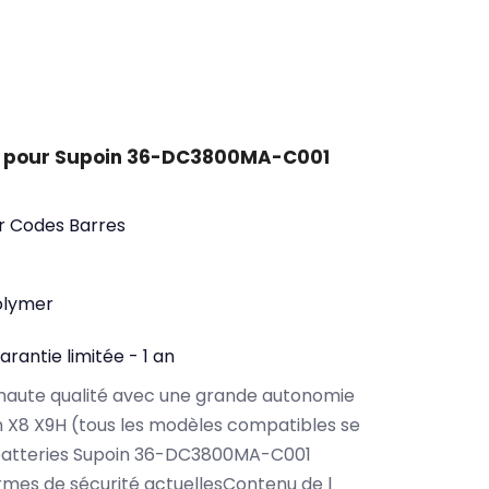
t pour Supoin 36-DC3800MA-C001
ur Codes Barres
olymer
arantie limitée - 1 an
haute qualité avec une grande autonomie
 X8 X9H (tous les modèles compatibles se
batteries Supoin 36-DC3800MA-C001
rmes de sécurité actuellesContenu de l