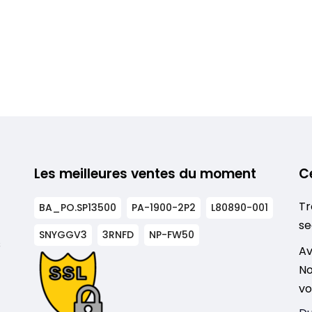
Les meilleures ventes du moment
C
Tr
BA_PO.SP13500
PA-1900-2P2
L80890-001
se
SNYGGV3
3RNFD
NP-FW50
s
Av
No
vo