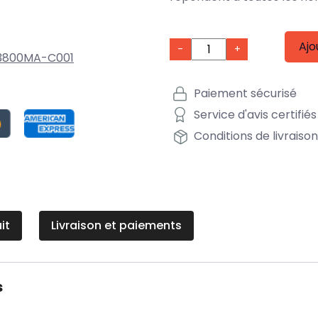
Ajo
-
+
3800MA-C001
Paiement sécurisé
Service d'avis certifiés
Conditions de livraiso
it
Livraison et paiements
s