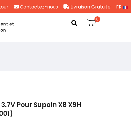
tour
Contactez-nous
Livraison Gratuite
FR
0
ent et
son
3.7V Pour Supoin X8 X9H
001)