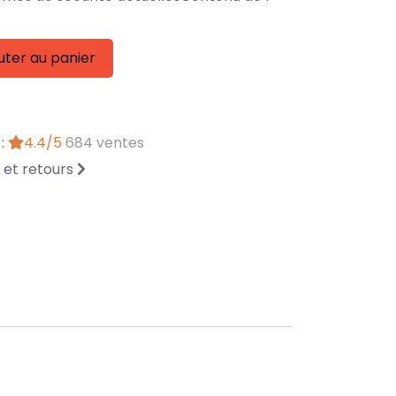
uter au panier
 :
4.4/5
684 ventes
n et retours