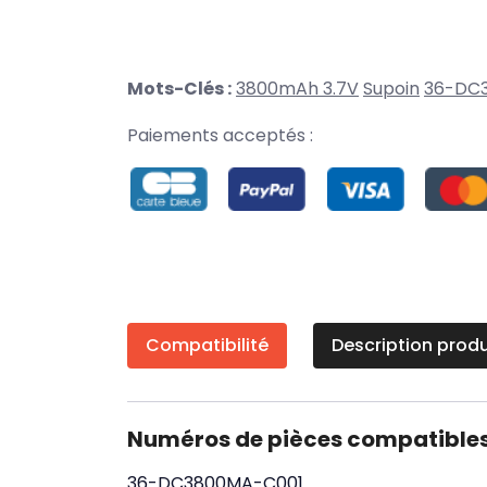
Mots-Clés :
3800mAh 3.7V
Supoin
36-DC
Paiements acceptés :
Compatibilité
Description produ
Numéros de pièces compatible
36-DC3800MA-C001