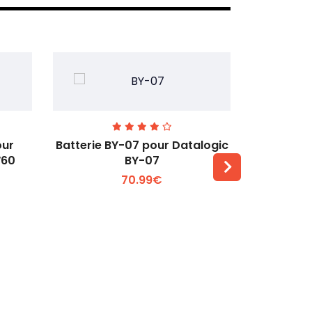
our
Batterie BY-07 pour Datalogic
Batteri
W60
BY-07
Zebra 
70.99€
Voir plus +