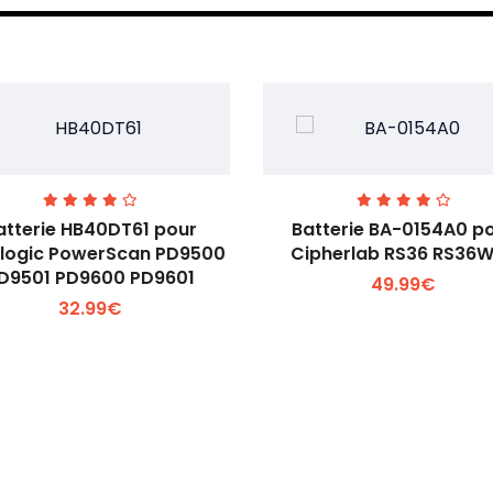
atterie HB40DT61 pour
Batterie BA-0154A0 p
logic PowerScan PD9500
Cipherlab RS36 RS36
D9501 PD9600 PD9601
49.99€
Voir plus +
Voir plus +
32.99€