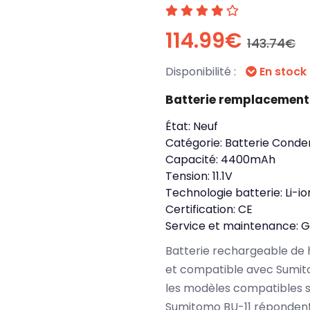
114.99€
143.74€
Disponibilité :
En stock
Batterie remplacement
État:
Neuf
Catégorie:
Batterie Conde
Capacité:
4400mAh
Tension:
11.1V
Technologie batterie:
Li-io
Certification:
CE
Service et maintenance:
G
Batterie rechargeable de 
et compatible avec Sumi
les modèles compatibles s
Sumitomo BU-11 répondent 