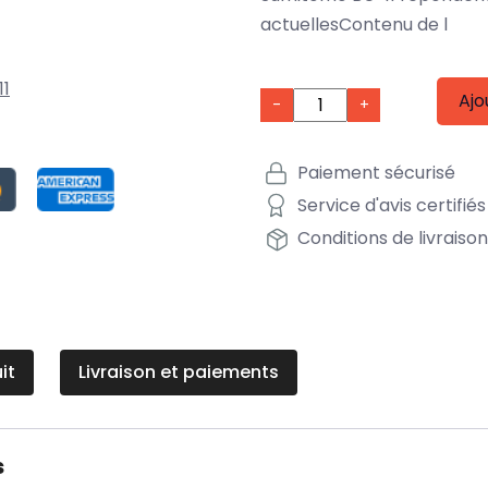
actuellesContenu de l
11
Ajo
-
+
Paiement sécurisé
Service d'avis certifiés
Conditions de livraiso
it
Livraison et paiements
s