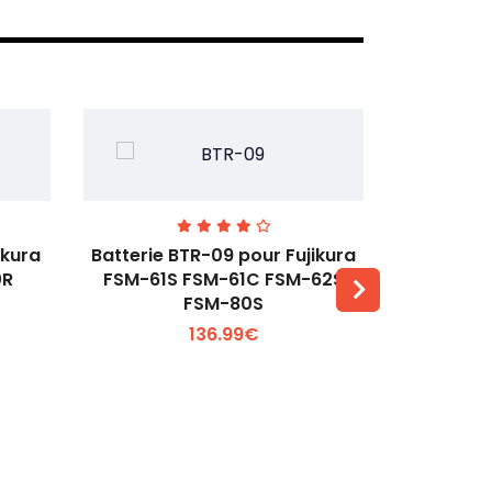
ikura
Batterie BTR-09 pour Fujikura
Batterie 6
0R
FSM-61S FSM-61C FSM-62S
FSM-80S
Voir plus +
136.99€