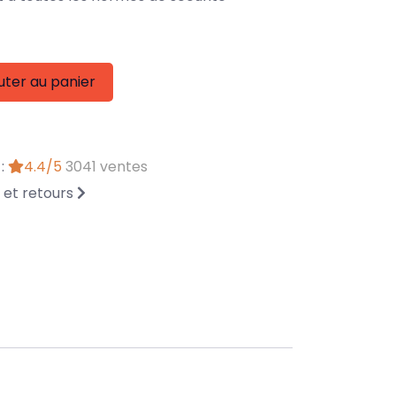
uter au panier
 :
4.4/5
3041 ventes
n et retours