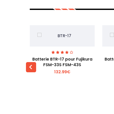
ur Fujikura
Batterie BTR-17 pour Fujikura
Batt
 FSM-18
FSM-33S FSM-43S
132.99€
 +
Voir plus +