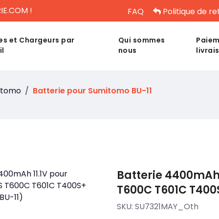
IE.COM !
FAQ
Politique de re
es et Chargeurs par
Qui sommes
Paiem
il
nous
livrai
itomo
Batterie pour Sumitomo BU-11
Batterie 4400mAh
T600C T601C T400S
SKU:
SU7321MAY_Oth