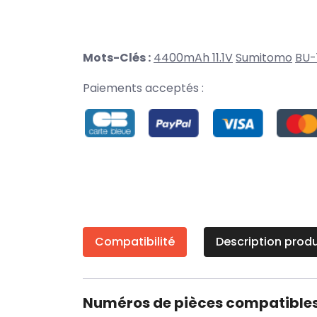
Mots-Clés :
4400mAh 11.1V
Sumitomo
BU-
Paiements acceptés :
Compatibilité
Description produ
Numéros de pièces compatible