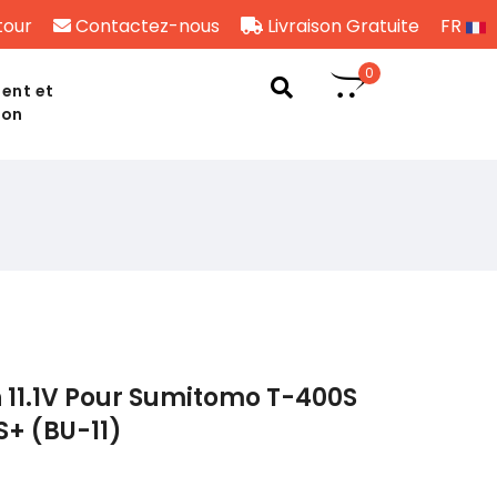
tour
Contactez-nous
Livraison Gratuite
FR
0
ent et
son
 11.1V Pour Sumitomo T-400S
+ (BU-11)