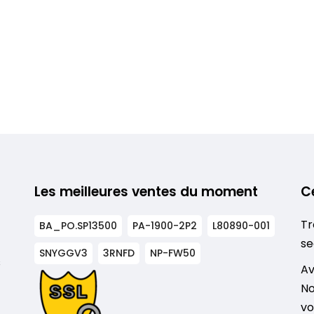
Les meilleures ventes du moment
C
Tr
BA_PO.SP13500
PA-1900-2P2
L80890-001
se
SNYGGV3
3RNFD
NP-FW50
s
Av
No
vo