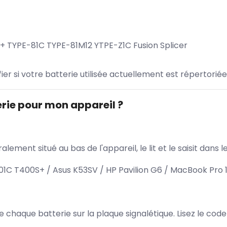
 TYPE-81C TYPE-81M12 YTPE-Z1C Fusion Splicer
ifier si votre batterie utilisée actuellement est répertoriée
rie pour mon appareil ?
lement situé au bas de l'appareil, le lit et le saisit dan
 T400S+ / Asus K53SV / HP Pavilion G6 / MacBook Pro 1
 de chaque batterie sur la plaque signalétique. Lisez le cod