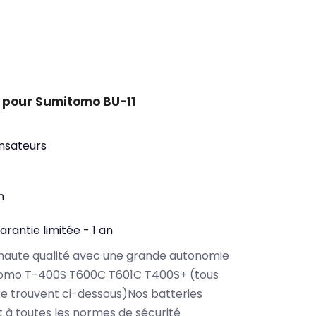
 pour Sumitomo BU-11
nsateurs
n
arantie limitée - 1 an
haute qualité avec une grande autonomie
tomo T-400S T600C T601C T400S+ (tous
e trouvent ci-dessous)Nos batteries
à toutes les normes de sécurité