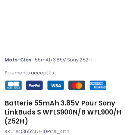
Mots-Clés :
55mAh 3.85V
Sony
Z52H
Paiements acceptés :
Batterie 55mAh 3.85V Pour Sony
LinkBuds S WFLS900N/B WFL900/H
(Z52H)
SKU:
SO3652JU-10PCS_Oth