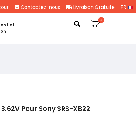
tour
Contactez-nous
Livraison Gratuite
FR
0
ent et
son
 3.62V Pour Sony SRS-XB22