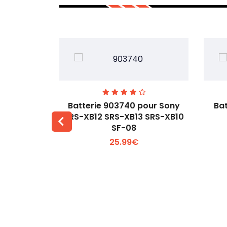
ur C129J4
Batterie 903740 pour Sony
Bat
SRS-XB12 SRS-XB13 SRS-XB10
SF-08
 +
Voir plus +
25.99€