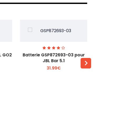
BL GO2
Batterie GSP872693-03 pour
Batteri
JBL Bar 5.1
31.99€
Voir plus +