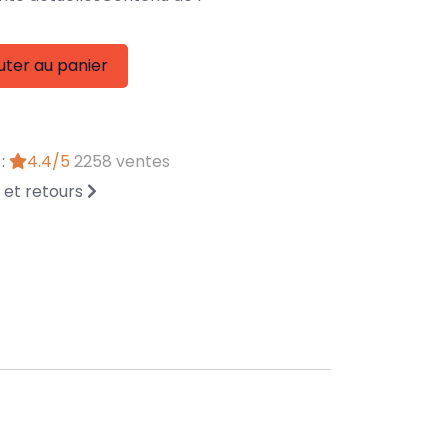
uter au panier
 :
4.4/5
2258 ventes
n et retours