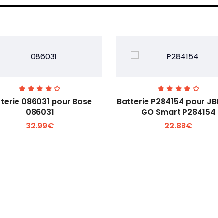
terie 086031 pour Bose
Batterie P284154 pour J
086031
GO Smart P284154
32.99€
22.88€
Voir plus +
Voir plus +