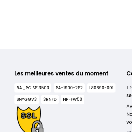
Les meilleures ventes du moment
C
Tr
BA_PO.SP13500
PA-1900-2P2
L80890-001
se
SNYGGV3
3RNFD
NP-FW50
s
Av
No
vo