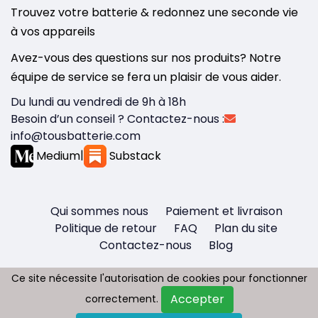
Trouvez votre batterie & redonnez une seconde vie
à vos appareils
Avez-vous des questions sur nos produits? Notre
équipe de service se fera un plaisir de vous aider.
Du lundi au vendredi de 9h à 18h
Besoin d’un conseil ? Contactez-nous :
info@tousbatterie.com
Medium
|
Substack
Qui sommes nous
Paiement et livraison
Politique de retour
FAQ
Plan du site
Contactez-nous
Blog
Ce site nécessite l'autorisation de cookies pour fonctionner
Ce site nécessite l'autorisation de cookies pour fonctionner
Accepter
Accepter
correctement.
correctement.
Copyright © 2026 - Tous droit réservés