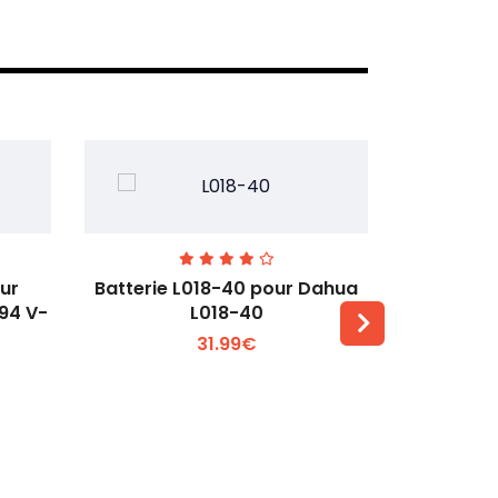
our
Batterie L018-40 pour Dahua
Batteri
L94 V-
L018-40
pour DJ
31.99€
Voir plus +