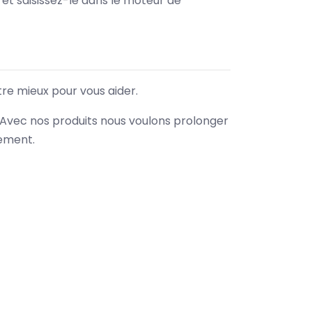
e et saisissez-le dans le moteur de
tre mieux pour vous aider.
. Avec nos produits nous voulons prolonger
nement.