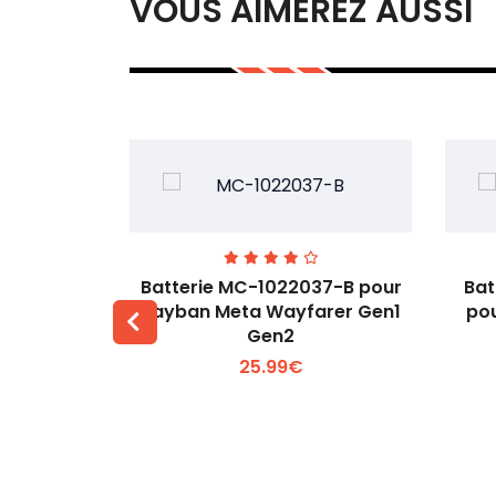
VOUS AIMEREZ AUSSI
T-A pour
Batterie MC-1022037-B pour
Bat
43MT-A
Rayban Meta Wayfarer Gen1
pou
Gen2
 +
Voir plus +
25.99€