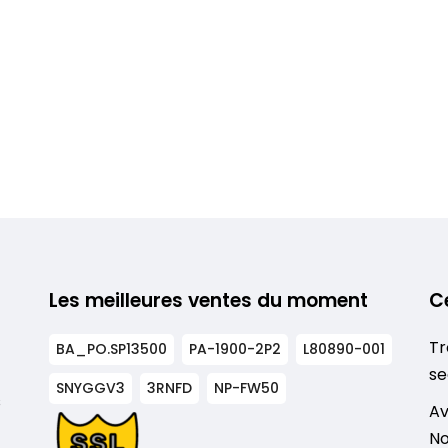
Les meilleures ventes du moment
C
Tr
BA_PO.SP13500
PA-1900-2P2
L80890-001
se
SNYGGV3
3RNFD
NP-FW50
s
Av
No