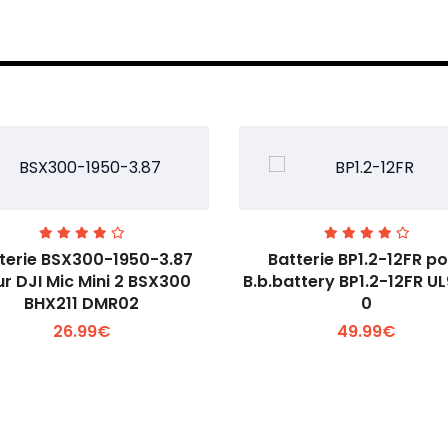
terie BSX300-1950-3.87
Batterie BP1.2-12FR p
r DJI Mic Mini 2 BSX300
B.b.battery BP1.2-12FR U
BHX211 DMR02
0
Voir plus +
Voir plus +
26.99€
49.99€