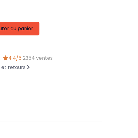
uter au panier
 :
4.4/5
2354 ventes
n et retours