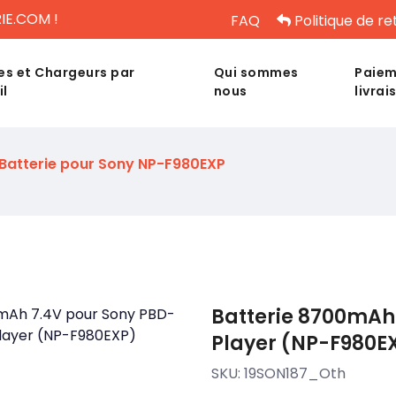
IE.COM !
FAQ
Politique de re
es et Chargeurs par
Qui sommes
Paiem
il
nous
livrai
Batterie pour Sony NP-F980EXP
Batterie 8700mAh
Player (NP-F980E
SKU:
19SON187_Oth