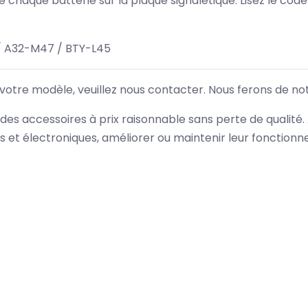
 de chaque batterie sur la plaque signalétique. Lisez le cod
 A32-M47 / BTY-L45
 votre modèle, veuillez nous contacter. Nous ferons de no
des accessoires à prix raisonnable sans perte de qualité
es et électroniques, améliorer ou maintenir leur fonction