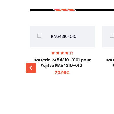
7EGW pour
Batterie RA54310-0101 pour
Bat
D
Fujitsu RA54310-0101
23.96€
 +
Voir plus +