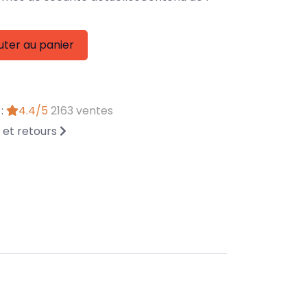
uter au panier
 :
4.4/5
2163 ventes
n et retours