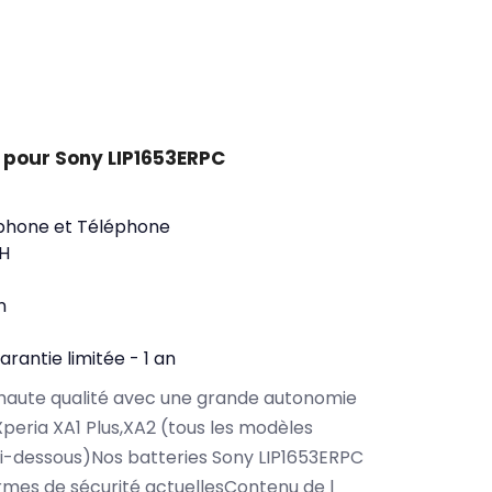
 pour Sony LIP1653ERPC
phone et Téléphone
H
n
arantie limitée - 1 an
haute qualité avec une grande autonomie
peria XA1 Plus,XA2 (tous les modèles
i-dessous)Nos batteries Sony LIP1653ERPC
rmes de sécurité actuellesContenu de l