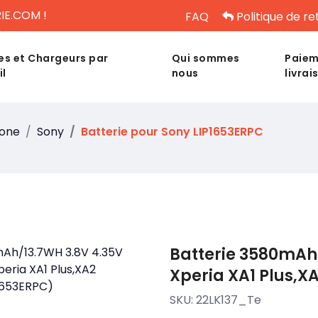
IE.COM !
FAQ
Politique de re
es et Chargeurs par
Qui sommes
Paiem
il
nous
livrai
hone
Sony
Batterie pour Sony LIP1653ERPC
Batterie 3580mAh/
Xperia XA1 Plus,X
SKU:
22LK137_Te