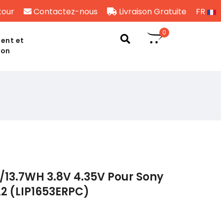
tour
Contactez-nous
Livraison Gratuite
FR
0
ent et
son
13.7WH 3.8V 4.35V Pour Sony
A2 (LIP1653ERPC)