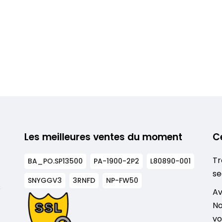
Les meilleures ventes du moment
C
Tr
BA_PO.SP13500
PA-1900-2P2
L80890-001
se
SNYGGV3
3RNFD
NP-FW50
s
Av
No
vo