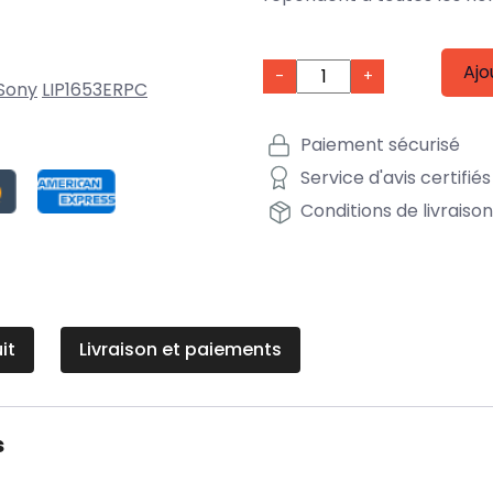
Ajo
-
+
Sony
LIP1653ERPC
Paiement sécurisé
Service d'avis certifiés
Conditions de livraiso
it
Livraison et paiements
s