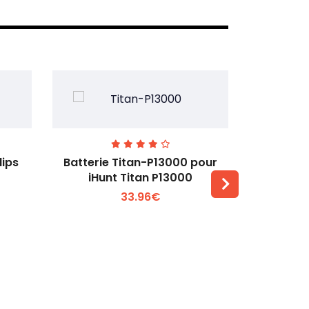
lips
Batterie Titan-P13000 pour
Batterie 
iHunt Titan P13000
33.96€
Voir plus +