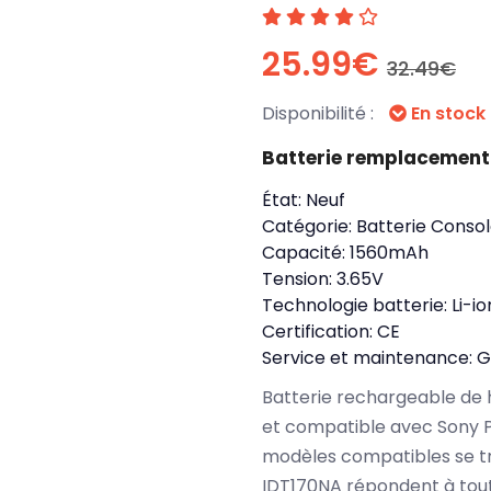
25.99€
32.49€
Disponibilité :
En stock
Batterie remplacement
État:
Neuf
Catégorie:
Batterie Consol
Capacité:
1560mAh
Tension:
3.65V
Technologie batterie:
Li-io
Certification:
CE
Service et maintenance:
G
Batterie rechargeable de 
et compatible avec Sony Pl
modèles compatibles se t
IDT170NA répondent à tout