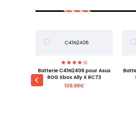
3 pour
Batterie C41N2406 pour Asus
Batt
Gamepad
ROG Xbox Ally X RC73
r
109.99€
 +
Voir plus +