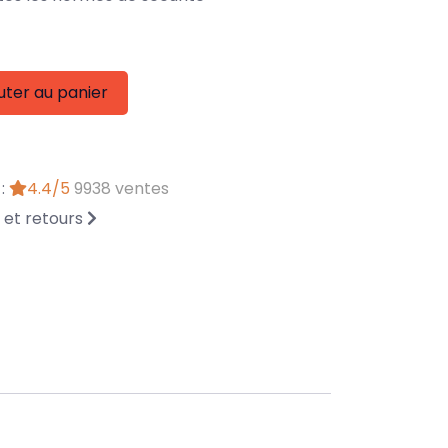
uter au panier
 :
4.4/5
9938 ventes
n et retours