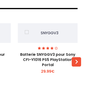
our
Batterie SNYGGV3 pour Sony
Batterie
CFI-Y1016 PS5 PlayStation
Ayane
Portal
Voir plus +
29.99€