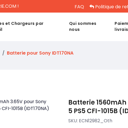
IE.COM !
FAQ
Politique de re
es et Chargeurs par
Qui sommes
Paiem
il
nous
livrai
Batterie pour Sony IDT170NA
Batterie 1560mAh 
5 PS5 CFI-1015B (
SKU:
ECN12982_Oth