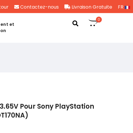
tour
Contactez-nous
Livraison Gratuite
FR
0
ent et
son
3.65V Pour Sony PlayStation
IDT170NA)