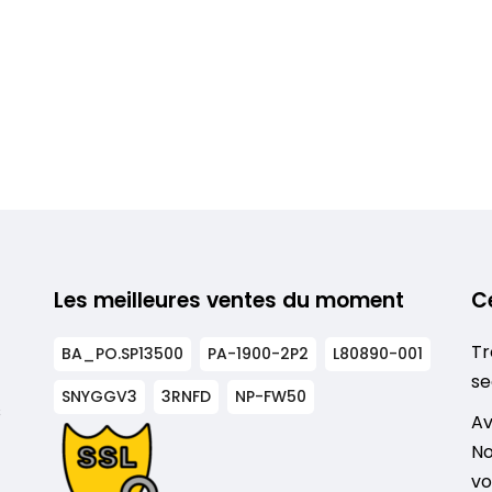
Les meilleures ventes du moment
C
Tr
BA_PO.SP13500
PA-1900-2P2
L80890-001
se
SNYGGV3
3RNFD
NP-FW50
s
Av
No
vo