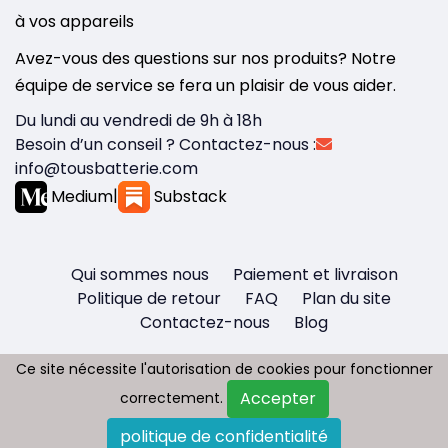
à vos appareils
Avez-vous des questions sur nos produits? Notre
équipe de service se fera un plaisir de vous aider.
Du lundi au vendredi de 9h à 18h
Besoin d’un conseil ? Contactez-nous :
info@tousbatterie.com
Medium
|
Substack
Qui sommes nous
Paiement et livraison
Politique de retour
FAQ
Plan du site
Contactez-nous
Blog
Ce site nécessite l'autorisation de cookies pour fonctionner
Ce site nécessite l'autorisation de cookies pour fonctionner
Accepter
Accepter
correctement.
correctement.
Copyright © 2026 - Tous droit réservés
politique de confidentialité
politique de confidentialité
Tousbatterie.com